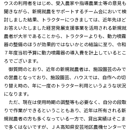
ウスの利用者をはじめ、受入農家や指導農業士等の意見も
聞きながら、新規就農をサポートするチーム会において検
討しました結果、トラクターにつきましては、近年先ほど
お答えいたしました経営発展支援事業を活用される新規就
農者が大半であることから、トラクターよりも、動力噴霧
器の整備のほうが効果的ではないかとの結論に至り、令和
７年度当初予算に動力噴霧器の導入費を計上しているとこ
ろでございます。
御質問のとおり、近年の新規就農者は、施設園芸のみで
の営農となっており、施設園芸、ハウスでは、自作への切
り替え時の、年に一度のトラクター利用というような状況
になります。
ただ、現在は使用時期の調整等も必要なく、自分の段取
りで作業ができるということもあり、近年は所有される新
規就農者の方も多くなっている一方で、貸出実績はそこま
で多くはないですが、ＪＡ高知県安芸地区農機センターで