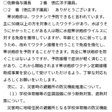
○佐藤倫与議長 ２番 徳広洋子議員。
○２ 番（徳広洋子議員） ありがとうございます。
帯状疱疹は、ワクチンで予防できると言われています。
主に50歳以上の方を対象としたワクチンがあり、水ぼうそ
うにかかったことがある人は既に水痘帯状疱疹ウイルスに
対する免疫を獲得していますが、年齢とともに弱ってしま
うため、改めてワクチン接種を行うことで免疫を強化し、
帯状疱疹を予防することができます。完全に帯状疱疹を防
ぐことはないようですが、予防接種で症状が軽く済むこと
があり、これから開始されます帯状疱疹ワクチン定期接種
助成事業を安心して受けていただけるよう、丁寧な対応も
よろしくお願いをいたします。
次に、２、災害時の避難所の防災機能推進について。
（１）学校体育館等の空調設備に伴う断熱対策、遮熱対
策について。
災害時に地域住民の避難所となる学校体育館の防災機能