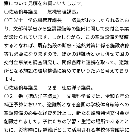
策について見解をお伺いいたします。
○佐藤倫与議長 危機管理課長。
○千光士 学危機管理課長 議員がおっしゃられるとお
り、文部科学省から空調設備等の整備に関して交付金事業
が設けられています。しかしながら、この空調設備を整備
するとなれば、既存施設の断熱・遮熱対策に係る施設改修
等も必要になりますので、ほかの避難所とかも併せて国の
交付金事業も調査研究し、関係各課と連携を取って、避難
所となる施設の環境整備に努めてまいりたいと考えており
ます。
○佐藤倫与議長 ２番 徳広洋子議員。
○２ 番（徳広洋子議員） 文部科学省では、令和６年の
補正予算において、避難所となる全国の学校体育館等への
空調整備の必要な経費を計上し、新たな臨時特例交付金が
創設されました。子供たちの学習・生活の場所であるとと
もに、災害時には避難所として活用される学校体育館等に