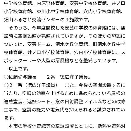
中学校体育館、内原野体育館、安芸中学校体育館、井ノ口
小学校体育館、東川小中学校体育館、穴内小学校体育館、
畑山ふるさと交流センターの９施設です。
そのうち、今年度開校した安芸中学校の体育館には、建
設時に空調設備が完備されていますが、そのほかの施設に
ついては、安芸ドーム、清水ケ丘体育館、旧清水ケ丘中学
校体育館、井ノ口小学校体育館、穴内小学校体育館に、ス
ポットクーラーや大型の扇風機などを整備しています。
以上です。
○佐藤倫与議長 ２番 徳広洋子議員。
○２ 番（徳広洋子議員） また、今後の空調設置するに
当たり、空調の効率を上げるために進められている屋根の
遮熱塗装、遮熱シート、窓の日射調整フィルムなどの改修
工事で、空調の能力や電気代を抑えられると試算されてい
ます。
本市の学校体育館等の空調設置とともに、断熱や遮熱対