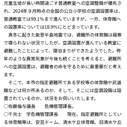
児童生徒が長い時間過ごす普通教室への空調整備が優先さ
れ、2024年９月時点の全国の公立小学校の空調設置率は、
普通教室では99.1％まで進んでいますが、一方、体育館へ
の設置率については18.9％にとどまっています。
真冬に起きた能登半島地震では、避難所の体育館は極寒
で寝られない状況でしたが、空調設置が進んでいる教室に
避難したことによって、寝泊まりができたようでした。昨
年のような異常気象が今後も続くことを考えると、避難所
への空調設置は、避難者の命を守るために最重要だと考え
ます。
そこで、本市の指定避難所である学校等の体育館や武道
館などは何か所あるのか、そして、そこには空調設備は設
置されているのか、状況をお伺いいたします。
○佐藤倫与議長 危機管理課長。
○千光士 学危機管理課長 現在、指定避難所としてい
る体育館等は、安芸ドーム、清水ケ丘体育館、旧清水ケ丘