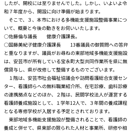
したが、開校には至りませんでした。しかし、いよいよ令
和７年度から、開設に向け準備が始まります。
そこで、３、本市における多機能支援施設整備事業につ
いて、概要と今後の動きをお伺いいたします。
○佐藤倫与議長 健康介護課長。
○国藤美紀子健康介護課長 13番議員の御質問への答弁
と重なりますが、議員がお尋ねの東部地域多機能支援施設
は、安芸市が所有している宝永町大型共同作業所を県に無
償貸与し、県が改修して整備するものでございます。
１階は、安芸市社会福祉協議会や訪問看護総合支援セン
ター、看護師らへの無料職業紹介所、在宅診療、歯科診療
の連携拠点などのほか、２階は、民間学校法人が運営する
看護師養成施設として、１学年12人で、３年間の養成課程
となる専修学校が入居する予定とされております。
東部地域多機能支援施設が整備されることで、看護師の
養成と併せて、県東部の限られた人材と事業所、研修や相