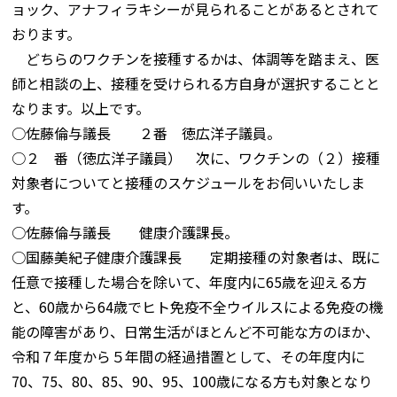
ョック、アナフィラキシーが見られることがあるとされて
おります。
どちらのワクチンを接種するかは、体調等を踏まえ、医
師と相談の上、接種を受けられる方自身が選択することと
なります。以上です。
○佐藤倫与議長 ２番 徳広洋子議員。
○２ 番（徳広洋子議員） 次に、ワクチンの（２）接種
対象者についてと接種のスケジュールをお伺いいたしま
す。
○佐藤倫与議長 健康介護課長。
○国藤美紀子健康介護課長 定期接種の対象者は、既に
任意で接種した場合を除いて、年度内に65歳を迎える方
と、60歳から64歳でヒト免疫不全ウイルスによる免疫の機
能の障害があり、日常生活がほとんど不可能な方のほか、
令和７年度から５年間の経過措置として、その年度内に
70、75、80、85、90、95、100歳になる方も対象となり