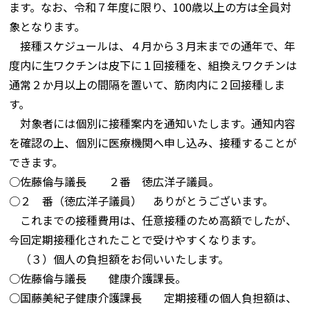
ます。なお、令和７年度に限り、100歳以上の方は全員対
象となります。
接種スケジュールは、４月から３月末までの通年で、年
度内に生ワクチンは皮下に１回接種を、組換えワクチンは
通常２か月以上の間隔を置いて、筋肉内に２回接種しま
す。
対象者には個別に接種案内を通知いたします。通知内容
を確認の上、個別に医療機関へ申し込み、接種することが
できます。
○佐藤倫与議長 ２番 徳広洋子議員。
○２ 番（徳広洋子議員） ありがとうございます。
これまでの接種費用は、任意接種のため高額でしたが、
今回定期接種化されたことで受けやすくなります。
（３）個人の負担額をお伺いいたします。
○佐藤倫与議長 健康介護課長。
○国藤美紀子健康介護課長 定期接種の個人負担額は、