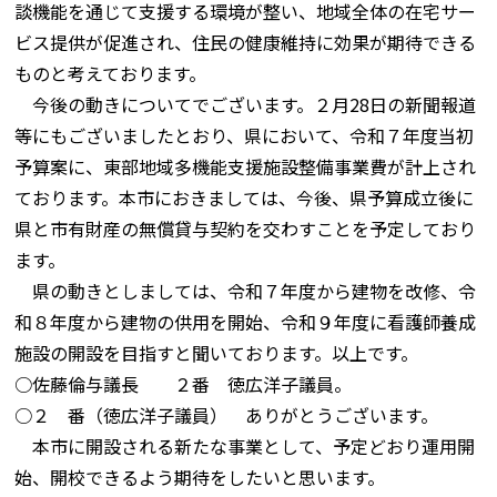
談機能を通じて支援する環境が整い、地域全体の在宅サー
ビス提供が促進され、住民の健康維持に効果が期待できる
ものと考えております。
今後の動きについてでございます。２月28日の新聞報道
等にもございましたとおり、県において、令和７年度当初
予算案に、東部地域多機能支援施設整備事業費が計上され
ております。本市におきましては、今後、県予算成立後に
県と市有財産の無償貸与契約を交わすことを予定しており
ます。
県の動きとしましては、令和７年度から建物を改修、令
和８年度から建物の供用を開始、令和９年度に看護師養成
施設の開設を目指すと聞いております。以上です。
○佐藤倫与議長 ２番 徳広洋子議員。
○２ 番（徳広洋子議員） ありがとうございます。
本市に開設される新たな事業として、予定どおり運用開
始、開校できるよう期待をしたいと思います。