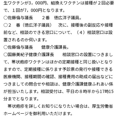
生ワクチンが3，000円、組換えワクチンは接種が２回必要
で、１回が7，000円となります。
○佐藤倫与議長 ２番 徳広洋子議員。
○２ 番（徳広洋子議員） 次に、接種後の副反応や接種
前など、相談のできる窓口について、（４）相談窓口は設
置されるのか伺います。
○佐藤倫与議長 健康介護課長。
○国藤美紀子健康介護課長 相談窓口の設置につきまし
て、帯状疱疹ワクチンはほかの定期接種と同じ扱いとなり
ますので、定期接種に係ります予診票の発行や接種できる
医療機関、接種期間の確認、接種費用の助成の届出などに
つきましての問合せや相談は、健康介護課健康ふれあい係
が担当いたします。相談受付は、平日の８時半から17時15
分までとなります。
帯状疱疹を詳しくお知りになりたい場合は、厚生労働省
ホームページを御利用いただけます。