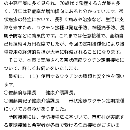
の中高年層に多く見られ、70歳代で発症する方が最も多
く、近年は発症率が増加傾向にあると分かっています。帯
状疱疹の発症において、長引く痛みや治療など、生活に支
障を来すため、ワクチン接種は発症予防、神経痛予防、長
期予防などに効果的です。これまでは任意接種で、全額自
己負担約４万円程度でしたが、今回の定期接種化により接
種費用の経済的負担が大幅に軽減されることになります。
そこで、本市で実施される帯状疱疹ワクチン定期接種に
ついて、詳しくお伺いをいたします。
最初に、（１）使用するワクチンの種類と安全性を伺い
ます。
○佐藤倫与議長 健康介護課長。
○国藤美紀子健康介護課長 帯状疱疹ワクチン定期接種
についてお尋ねがありました。
予防接種には、予防接種法に基づいて、市町村が実施す
る定期接種と希望者が各自で受ける任意接種がございま