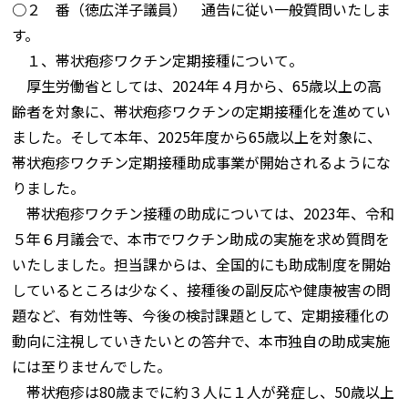
○２ 番（徳広洋子議員） 通告に従い一般質問いたしま
す。
１、帯状疱疹ワクチン定期接種について。
厚生労働省としては、2024年４月から、65歳以上の高
齢者を対象に、帯状疱疹ワクチンの定期接種化を進めてい
ました。そして本年、2025年度から65歳以上を対象に、
帯状疱疹ワクチン定期接種助成事業が開始されるようにな
りました。
帯状疱疹ワクチン接種の助成については、2023年、令和
５年６月議会で、本市でワクチン助成の実施を求め質問を
いたしました。担当課からは、全国的にも助成制度を開始
しているところは少なく、接種後の副反応や健康被害の問
題など、有効性等、今後の検討課題として、定期接種化の
動向に注視していきたいとの答弁で、本市独自の助成実施
には至りませんでした。
帯状疱疹は80歳までに約３人に１人が発症し、50歳以上