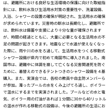
は、避難所における良好な生活環境の保護に向けた取組指
針には、飲料水及び生活用水対策の重要性や、洗濯設備、
入浴、シャワーの設置の確保が明記され、生活用水の確保
が求められています。災害時の断水は長期化し、避難所で
は、飲料水は備蓄や支援により十分な量が確保されます
が、時間の経過とともに、大量に必要となる生活用水の不
足の問題が起きてきます。地震などで水道が使えなくなっ
た際に、雨や川の水をろ過して、生活用水をつくる移動式
シャワー設備が県内で初めて南国市に導入されました。南
国市は、避難中に体調を崩して亡くなる災害関連死を防ぐ
ために、着替えのできるテントつきのシャワー設備を４基
購入、また、実演会では、各校の教員や自主防メンバーら
が参加。濁ったプールの水をくみ上げてろ過し、ボイラー
で温水にするまでを実演されました。プールなどの水と電
気、ボイラー用の灯油があれば１分間に30から40リットル
の温水が作れる移動式の設備は、今後の避難所の生活にお