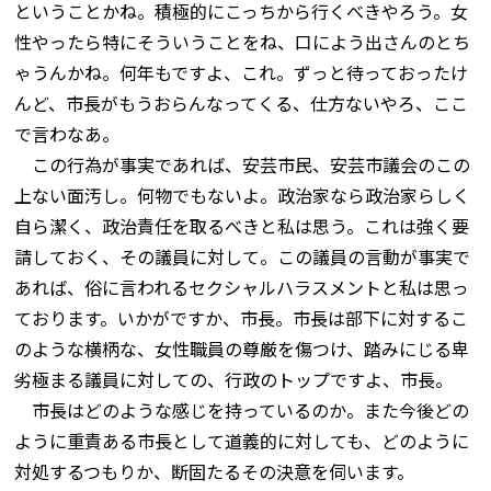
ということかね。積極的にこっちから行くべきやろう。女
性やったら特にそういうことをね、口によう出さんのとち
ゃうんかね。何年もですよ、これ。ずっと待っておったけ
んど、市長がもうおらんなってくる、仕方ないやろ、ここ
で言わなあ。
この行為が事実であれば、安芸市民、安芸市議会のこの
上ない面汚し。何物でもないよ。政治家なら政治家らしく
自ら潔く、政治責任を取るべきと私は思う。これは強く要
請しておく、その議員に対して。この議員の言動が事実で
あれば、俗に言われるセクシャルハラスメントと私は思っ
ております。いかがですか、市長。市長は部下に対するこ
のような横柄な、女性職員の尊厳を傷つけ、踏みにじる卑
劣極まる議員に対しての、行政のトップですよ、市長。
市長はどのような感じを持っているのか。また今後どの
ように重責ある市長として道義的に対しても、どのように
対処するつもりか、断固たるその決意を伺います。