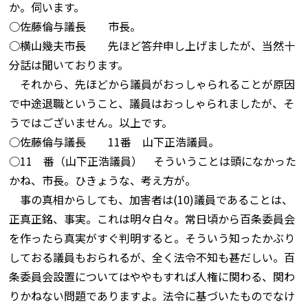
か。伺います。
○佐藤倫与議長 市長。
○横山幾夫市長 先ほど答弁申し上げましたが、当然十
分話は聞いております。
それから、先ほどから議員がおっしゃられることが原因
で中途退職ということ、議員はおっしゃられましたが、そ
うではございません。以上です。
○佐藤倫与議長 11番 山下正浩議員。
○11 番（山下正浩議員） そういうことは頭になかった
かね、市長。ひきょうな、考え方が。
事の真相からしても、加害者は(10)議員であることは、
正真正銘、事実。これは明々白々。常日頃から百条委員会
を作ったら真実がすぐ判明すると。そういう知ったかぶり
しておる議員もおられるが、全く法令不知も甚だしい。百
条委員会設置についてはややもすれば人権に関わる、関わ
りかねない問題でありますよ。法令に基づいたものでなけ