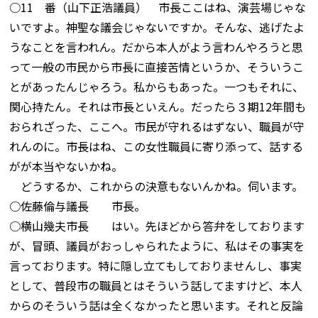
○11 番（山下正浩議員） 市長ここはね、演芸場じゃな
いですよ。神聖な議会じゃないですか。そんな、逃げたよ
うなことを言われん。だから本人がよう言わんやろうと思
って一般の市民から市長に直接苦情というか、そういうこ
とがあったんじゃろう。私からもあった。一つもそれに、
関心持たん。それは市長といえん。だったら３期12年間も
おられざった、ここへ。市民が守れるはずない、職員が守
れんのに。市長はね、この女性職員に寄り添って、話する
がが本当やないかね。
どうするか、これからの決意もないんかね。伺います。
○佐藤倫与議長 市長。
○横山幾夫市長 はい。先ほどから答弁をしております
が、冒頭、議員がおっしゃられたように、私はその事実を
言っております。特に隠し立てもしておりませんし、事実
として、普段市の職員とはそういう話してますけど、本人
からのそういう話は全くなかったと思います。それと反論