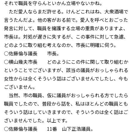
それで職員を守らんといかん立場やないかね。
ただ愛人ならまだ許せる。けんどこれはね、大衆酒場で
言うたんだよ。他の客がおる前で。愛人を呼べとおごった
発言に対して、職員を擁護する立場の重責がありますよ、
市長は。対処が遅きに失するが、この事件に対して急遽、
どのように取り組む考えなのか、市長に明確に伺う。
○佐藤倫与議長 市長。
○横山幾夫市長 どのようにこの件に関して取り組むか
ということでございますが、該当の議員がおっしゃられる
女性からは全くそういう話はございませんでしたし、今も
ございません。
当然、市の職員、仮に議員がおっしゃられる方でしたら
職員でしたので、普段から話を、私はほとんどの職員とも
そういう話はしていきますので、そういうのは全く話はご
ざいませんでした。以上です。
○佐藤倫与議長 11番 山下正浩議員。