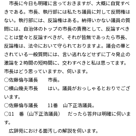
市長に今日も明確に言っておきますが、大概に自覚すべ
きである。市長、執行部には私たち議員に対して反問権は
ない。執行部には、反論権はある。納得いかない議員の質
問には、自治体のトップの市長の責務として、反論すべき
ことは堂々と反論すべきが、それが皆無であったら市長、
反論権は、法令において守られておりますよ。議会の華と
されている一般質問には、言い逃れなどせずに丁々発止の
激論を２時間の短時間に、交わすべきと私は思ってます。
市長はどう思っていますか、伺います。
○佐藤倫与議長 市長。
○横山幾夫市長 はい。議員がおっしゃるとおりでござ
います。
○佐藤倫与議長 11番 山下正浩議員。
○11 番（山下正浩議員） だったら答弁は明確に伺いま
す。
広辞苑における面汚しの解説を伺います。