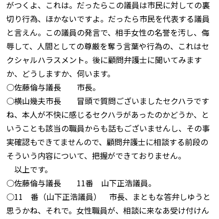
がつくよ、これは。だったらこの議員は市民に対しての裏
切り行為、ほかないですよ。だったら市民を代表する議員
と言えん。この議員の発言で、相手女性の名誉を汚し、侮
辱して、人間としての尊厳を奪う言葉や行為の、これはセ
クシャルハラスメント。後に顧問弁護士に聞いてみます
か、どうしますか、伺います。
○佐藤倫与議長 市長。
○横山幾夫市長 冒頭で質問ございましたセクハラです
ね、本人が不快に感じるセクハラがあったのかどうか、と
いうことも該当の職員からも話もございませんし、その事
実確認もできてませんので、顧問弁護士に相談する前段の
そういう内容について、把握ができておりません。
以上です。
○佐藤倫与議長 11番 山下正浩議員。
○11 番（山下正浩議員） 市長、まともな答弁しゆうと
思うかね、それで。女性職員が、相談に来なあ受け付けん