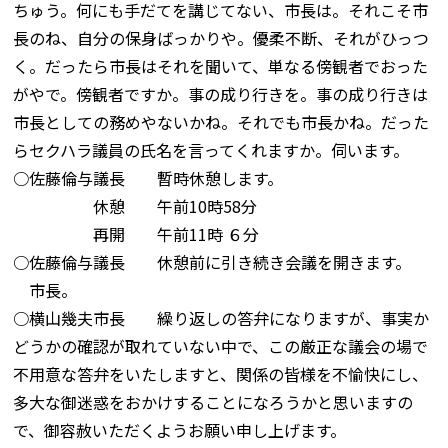
ちゅう。何にも手だてを講じてない、市長は。それこそ市
長のね、自分の保身ばっかりや。優柔不断、それがひっつ
く。だったら市長はそれを聞いて、単なる傍観者でおった
がやで。傍観者ですか。事の成り行きを。事の成り行きは
市長としての務めやないかね。それでも市長かね。だった
らセクハラ議員の氏名を言ってくれますか。伺います。
○佐藤倫与議長 暫時休憩します。
休憩 午前10時58分
再開 午前11時 ６分
○佐藤倫与議長 休憩前に引き続き会議を開きます。
市長。
○横山幾夫市長 繰り返しの答弁になりますが、事実か
どうかの確認が取れていない中で、この厳正な議会の場で
不用意な答弁をいたしますと、関係の皆様を不愉快にし、
多大な御迷惑をおかけすることになろうかと思いますの
で、御容赦いただくようお願い申し上げます。