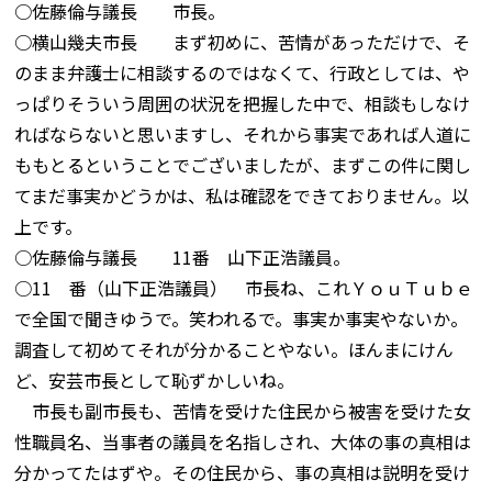
○佐藤倫与議長 市長。
○横山幾夫市長 まず初めに、苦情があっただけで、そ
のまま弁護士に相談するのではなくて、行政としては、や
っぱりそういう周囲の状況を把握した中で、相談もしなけ
ればならないと思いますし、それから事実であれば人道に
ももとるということでございましたが、まずこの件に関し
てまだ事実かどうかは、私は確認をできておりません。以
上です。
○佐藤倫与議長 11番 山下正浩議員。
○11 番（山下正浩議員） 市長ね、これＹｏｕＴｕｂｅ
で全国で聞きゆうで。笑われるで。事実か事実やないか。
調査して初めてそれが分かることやない。ほんまにけん
ど、安芸市長として恥ずかしいね。
市長も副市長も、苦情を受けた住民から被害を受けた女
性職員名、当事者の議員を名指しされ、大体の事の真相は
分かってたはずや。その住民から、事の真相は説明を受け