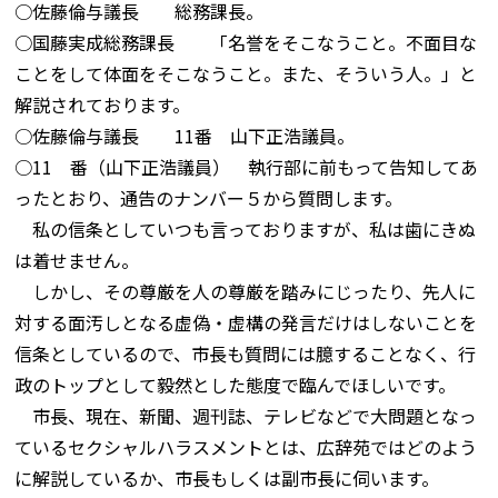
○佐藤倫与議長 総務課長。
○国藤実成総務課長 「名誉をそこなうこと。不面目な
ことをして体面をそこなうこと。また、そういう人。」と
解説されております。
○佐藤倫与議長 11番 山下正浩議員。
○11 番（山下正浩議員） 執行部に前もって告知してあ
ったとおり、通告のナンバー５から質問します。
私の信条としていつも言っておりますが、私は歯にきぬ
は着せません。
しかし、その尊厳を人の尊厳を踏みにじったり、先人に
対する面汚しとなる虚偽・虚構の発言だけはしないことを
信条としているので、市長も質問には臆することなく、行
政のトップとして毅然とした態度で臨んでほしいです。
市長、現在、新聞、週刊誌、テレビなどで大問題となっ
ているセクシャルハラスメントとは、広辞苑ではどのよう
に解説しているか、市長もしくは副市長に伺います。