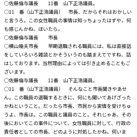
○佐藤倫与議長 11番 山下正浩議員。
○11 番（山下正浩議員） 市長、だからそれはおかしい
と言うろ。この女性職員の事情は知っちょったはずや。何
も感じんかね、ほいたら。
○佐藤倫与議長 市長
○横山幾夫市長 早期退職される職員には、私は直接話
をしていろいろ雑談とかそういうのも踏まえてですね、話
はしております。当然理由によっては引き止めることもご
ざいます。
○佐藤倫与議長 11番 山下正浩議員。
○11 番（山下正浩議員） そんなこと市長聞きやあせ
ん。この職員の退職するときに、何にも聞いてあげざった
かねということ。だったら市長、市民から実情を受けちゅ
うよ、市長は。この職員と議員のこと。それじゃあ、その
後においてこの事件について、女性職員に対して、行政の
責任者としての市長、どのように対処したかね。伺いま