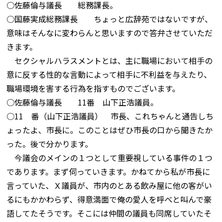
○佐藤倫与議長 総務課長。
○国藤実成総務課長 ちょっと広辞苑ではないですが、
意味はそんなに変わらんと思いますので答弁させていただ
きます。
セクシャルハラスメントとは、主に職場において相手の
意に反する性的な言動によって相手に不利益を与えたり、
職場環境を害する行為を指すものでございます。
○佐藤倫与議長 11番 山下正浩議員。
○11 番（山下正浩議員） 市長、これちゃんと通告しち
ょったよ、市長に。このことはぜひ市長の口から聞きたか
った。後で分かります。
今議会のメインの１つとして重要視している事件の１つ
であります。まず伺っていきます。かねてから私が市長に
言っていた、Ｘ議員が、市内のとある飲み屋に他の客がい
るにもかかわらず、得意満面で俺の愛人を呼べと叫んで豪
語してたそうです。そこには仲間の議員も同席していたそ