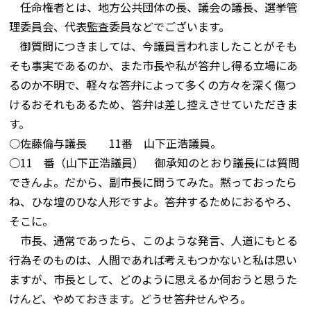
任命権者とは、地方公共団体の長、議会の議長、選挙管
理委員会、代表監査委員などでございます。
御質問につきましては、今議員言われましたことがそも
そも事実であるのか、また市長や私が答弁し得る立場にあ
るのか不明で、軽々な答弁によって多くの方々を深く傷つ
けるおそれもあるため、答弁は差し控えさせていただきま
す。
○佐藤倫与議長 11番 山下正浩議員。
○11 番（山下正浩議員） 御承知のとおり議長には質問
できんよ。だから、副市長に問うてみた。黙っておったら
ね、ひな壇のひな人形ですよ。答弁するためにおるやろ、
そこに。
市長、通常であったら、このような発言、人道にもとる
行為そのものは、人間であれば考えもつかないと私は思い
ますが、市長として、どのように思えるか伺おうと思うた
けんど、やめておきます。どうせ答弁せんやろ。