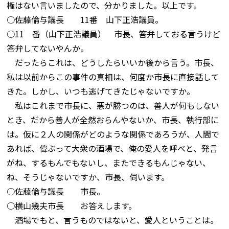
権はない言いましたので、分かりました。以上です。
○佐藤倫与議長 11番 山下正浩議員。
○11 番（山下正浩議員） 市長、答弁しておる言うけど
答弁してないやんか。
だったらこれは、どうしたらいいか後から言う。市長、
私は以前からこの事件の真相は、何度か市長に直接話して
きた。しかし、いつも逃げてきたじゃないですか。
私はこれまで市長に、悪が勝つのは、善人が何もしない
とき、だから善人が全然おらんやないか、市長、執行部に
は。仮に２人の関係がどのような関係であろうが、人間で
あれば、偉ぶって大衆の酒場で、俺の愛人を呼べと、発言
がね、するもんでもないし、またできるもんじゃない、
ね、そうじゃないですか、市長、伺います。
○佐藤倫与議長 市長。
○横山幾夫市長 お答えします。
酒場でもと、言うものではないと、愛人ということは。