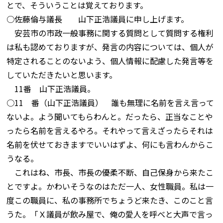
とで、そういうことは覚えております。
○佐藤倫与議長 山下正浩議員に申し上げます。
安芸市の市政一般事務に関する質問として質問する権利
は私も認めておりますが、発言の内容については、個人が
特定されることのないよう、個人情報に配慮した発言等を
していただきたいと思います。
11番 山下正浩議員。
○11 番（山下正浩議員） 誰も無理に名前を言え言って
ないよ。よう聞いてもらわんと。だったら、正当なことや
ったら名前を言えるやろ。それやって言えざったらそれは
名前を伏せておきますでいいはずよ、何にも言わんからこ
うなる。
これはね、市長、市長の優柔不断、自己保身から来たこ
とですよ。かわいそうなのはただ一人、女性職員。私は一
度この職員に、私の事務所でちょうど来たき、このこと言
うた。「Ｘ議員が飲み屋で、俺の愛人を呼べと大声で言っ