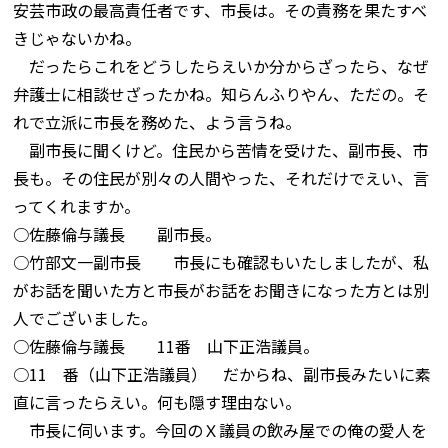
安芸市政の最高責任者です、市長は。その責務を果たすべ
きじゃないかね。
だったらこれをどうしたらえいか分からざったら、なぜ
弁護士に相談せざったかね。知らんふりやん、ただの。そ
れで立派に市長を務めた、よう言うね。
副市長に聞くけど。住民から苦情を受けた、副市長、市
長も。その住民が別々の人間やった、それだけでえい、言
ってくれますか。
○佐藤倫与議長 副市長。
○竹部文一副市長 市長にも確認もいたしましたが、私
がお話を聞いた方と市長がお話をお聞きになった方とは別
人でございました。
○佐藤倫与議長 11番 山下正浩議員。
○11 番（山下正浩議員） だからね、副市長みたいに素
直に言ったらえい。何も隠す理由ない。
市長に伺います。今回のＸ議員の飲み屋での俺の愛人を