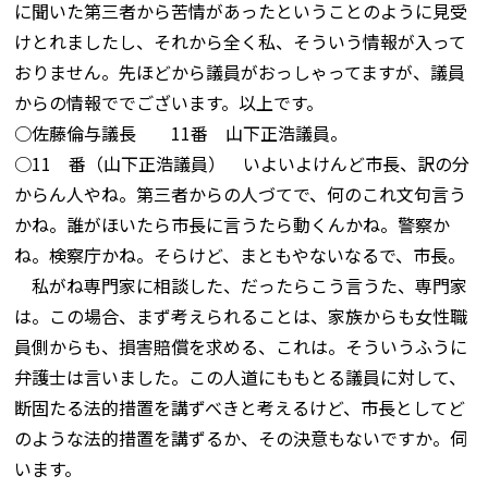
に聞いた第三者から苦情があったということのように見受
けとれましたし、それから全く私、そういう情報が入って
おりません。先ほどから議員がおっしゃってますが、議員
からの情報ででございます。以上です。
○佐藤倫与議長 11番 山下正浩議員。
○11 番（山下正浩議員） いよいよけんど市長、訳の分
からん人やね。第三者からの人づてで、何のこれ文句言う
かね。誰がほいたら市長に言うたら動くんかね。警察か
ね。検察庁かね。そらけど、まともやないなるで、市長。
私がね専門家に相談した、だったらこう言うた、専門家
は。この場合、まず考えられることは、家族からも女性職
員側からも、損害賠償を求める、これは。そういうふうに
弁護士は言いました。この人道にももとる議員に対して、
断固たる法的措置を講ずべきと考えるけど、市長としてど
のような法的措置を講ずるか、その決意もないですか。伺
います。