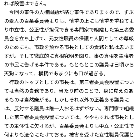
れば設置はできん。
今回の事件の人権問題が絡む事件でありますので、ずぶ
の素人の百条委員会よりも、慎重の上にも慎重を重ねてよ
り中立性、公正性が担保できる専門家で組織した第三者委
員会を立ち上げて、元女性職員の保護と人間としての尊厳
のためにも、市政を預かる市長としての責務と私は思いま
すが。そして徹底的に真相究明を図り、事の真相を主権者
の市民に告げる事件である。もともとこの議員は日頃から
天狗になって、横柄であまりにも口が過ぎる。
行政のトップとしての市長は、第三者委員会設置につい
ては当然の責務であり、当たり前のことで、身に覚えのあ
るものは当然嫌がる。しかしそれ以外の正義ある議員に
は、反対する議員は誰一人おるはずがない。専門家で組織
した第三者委員会設置については、ややもすれば市長とし
ての主体性に欠けるが、百条委員会よりも中立・公正性で
何よりも法令にたけておる。被害を受けた女性職員保護と