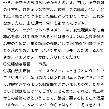
やろ。全然その気持ちは分からんのかえ、市長。全然対処
の仕方も、ひきょうなですよ、市長。この職員がねえ、ど
れほど傷ついて混沌とした毎日送っておりますか。これが
なかったら、まだ通常、何年も勤めてたはずや。
市長ね、セクシャルハラスメントは、女性職員の最も自
尊心を傷つける行為であると私は思うよ。私は女性職員の
名誉のために、また議員の権能として専門家に相談するこ
とを求めておきます。いいですか、市長。また逃げるんで
すか。イエスかノーかはっきりしてください。
○佐藤倫与議長 市長。
○横山幾夫市長 イエスかノーかはっきりということで
ございますが、議員のほうは女性職員本人の気持ちがすご
く理解できてるような御質問でございましたので、ただそ
ういう話は私には全くございませんので。それと、第三者
からの苦情だけということで、該当、要するにそこの酒屋
ですかね、おったメンバーからではなくて、それを人づて