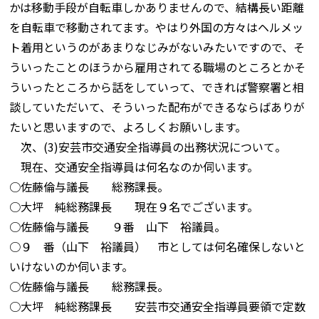
かは移動手段が自転車しかありませんので、結構長い距離
を自転車で移動されてます。やはり外国の方々はヘルメッ
ト着用というのがあまりなじみがないみたいですので、そ
ういったことのほうから雇用されてる職場のところとかそ
ういったところから話をしていって、できれば警察署と相
談していただいて、そういった配布ができるならばありが
たいと思いますので、よろしくお願いします。
次、(3)安芸市交通安全指導員の出務状況について。
現在、交通安全指導員は何名なのか伺います。
○佐藤倫与議長 総務課長。
○大坪 純総務課長 現在９名でございます。
○佐藤倫与議長 ９番 山下 裕議員。
○９ 番（山下 裕議員） 市としては何名確保しないと
いけないのか伺います。
○佐藤倫与議長 総務課長。
○大坪 純総務課長 安芸市交通安全指導員要領で定数