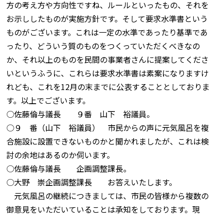
方の考え方や方向性ですね、ルールといったもの、それを
お示ししたものが実施方針です。そして要求水準書という
ものがございます。これは一定の水準であったり基準であ
ったり、どういう質のものをつくっていただくべきなの
か、それ以上のものを民間の事業者さんに提案してくださ
いというふうに、これらは要求水準書は素案になりますけ
れども、これを12月の末までに公表することとしておりま
す。以上でございます。
○佐藤倫与議長 ９番 山下 裕議員。
○９ 番（山下 裕議員） 市民からの声に元気風呂を複
合施設に設置できないものかと聞かれましたが、これは検
討の余地はあるのか伺います。
○佐藤倫与議長 企画調整課長。
○大野 崇企画調整課長 お答えいたします。
元気風呂の継続につきましては、市民の皆様から複数の
御意見をいただいていることは承知をしております。現