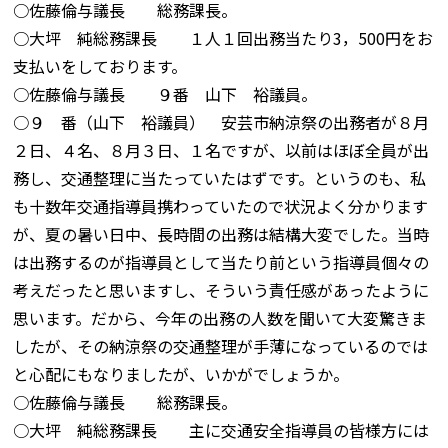
○佐藤倫与議長 総務課長。
○大坪 純総務課長 １人１回出務当たり3，500円をお
支払いをしております。
○佐藤倫与議長 ９番 山下 裕議員。
○９ 番（山下 裕議員） 安芸市納涼祭の出務者が８月
２日、４名、８月３日、１名ですが、以前はほぼ全員が出
務し、交通整理に当たっていたはずです。というのも、私
も十数年交通指導員携わっていたので状況よく分かります
が、夏の暑い日中、長時間の出務は結構大変でした。当時
は出務するのが指導員として当たり前という指導員個々の
考えだったと思いますし、そういう責任感があったように
思います。だから、今年の出務の人数を聞いて大変驚きま
したが、その納涼祭の交通整理が手薄になっているのでは
と心配にもなりましたが、いかがでしょうか。
○佐藤倫与議長 総務課長。
○大坪 純総務課長 主に交通安全指導員の皆様方には