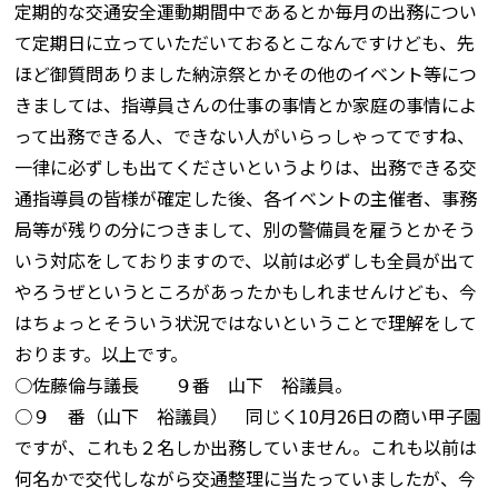
定期的な交通安全運動期間中であるとか毎月の出務につい
て定期日に立っていただいておるとこなんですけども、先
ほど御質問ありました納涼祭とかその他のイベント等につ
きましては、指導員さんの仕事の事情とか家庭の事情によ
って出務できる人、できない人がいらっしゃってですね、
一律に必ずしも出てくださいというよりは、出務できる交
通指導員の皆様が確定した後、各イベントの主催者、事務
局等が残りの分につきまして、別の警備員を雇うとかそう
いう対応をしておりますので、以前は必ずしも全員が出て
やろうぜというところがあったかもしれませんけども、今
はちょっとそういう状況ではないということで理解をして
おります。以上です。
○佐藤倫与議長 ９番 山下 裕議員。
○９ 番（山下 裕議員） 同じく10月26日の商い甲子園
ですが、これも２名しか出務していません。これも以前は
何名かで交代しながら交通整理に当たっていましたが、今