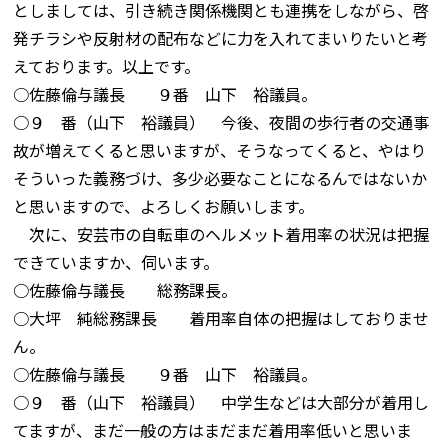
としましては、引き続き関係機関とも連携をしながら、啓
発チラシや反射材の配布などに力を入れてまいりたいと考
えております。以上です。
○佐藤倫与議長 ９番 山下 裕議員。
○９ 番（山下 裕議員） 今後、夜間の歩行者の交通事
故が増えてくると思いますが、そうなってくると、やはり
そういった義務づけ、多少必要なことになるんではないか
と思いますので、よろしくお願いします。
次に、安芸市の自転車のヘルメット着用率の状況は把握
できていますか、伺います。
○佐藤倫与議長 総務課長。
○大坪 純総務課長 着用率自体の把握はしておりませ
ん。
○佐藤倫与議長 ９番 山下 裕議員。
○９ 番（山下 裕議員） 中学生などは大部分が着用し
てますが、まだ一般の方はまだまだ着用率低いと思いま