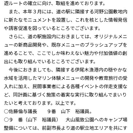
遊ルートの確立に向け、取組を進めております。
また、本年３月には、道の駅に隣接する河野公園敷地内
に新たなモニュメントを設置し、これを核とした情報発信
や誘客促進を図っているところでございます。
さらに、道の駅施設内におきましては、オリジナルメニ
ューの新商品開発や、既存メニューのブラッシュアップを
進めることで、ここでしか味わえない魅力や付加価値の創
出にも取り組んでいるところでございます。
今後におきましても、隣接する伊尾木漁港内の穏やかな
水域を活用したマリン体験メニューの開発や教育旅行の受
入れに加え、民間事業者による各種イベントの伴走支援な
ど、同計画に基づく施策の着実な実行に取り組んでまいり
たいと考えております。以上です。
○佐藤倫与議長 ９番 山下 裕議員。
○９ 番（山下 裕議員） 大山風致公園へのキャンプ場
整備については、前副市長より道の駅立地エリアを共にす