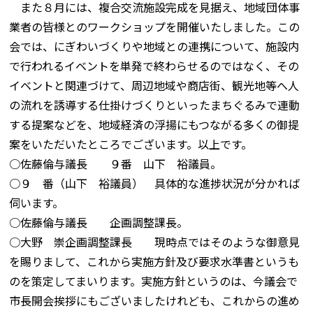
また８月には、複合交流施設完成を見据え、地域団体事
業者の皆様とのワークショップを開催いたしました。この
会では、にぎわいづくりや地域との連携について、施設内
で行われるイベントを単発で終わらせるのではなく、その
イベントと関連づけて、周辺地域や商店街、観光地等へ人
の流れを誘導する仕掛けづくりといったまちぐるみで連動
する提案などを、地域経済の浮揚にもつながる多くの御提
案をいただいたところでございます。以上です。
○佐藤倫与議長 ９番 山下 裕議員。
○９ 番（山下 裕議員） 具体的な進捗状況が分かれば
伺います。
○佐藤倫与議長 企画調整課長。
○大野 崇企画調整課長 現時点ではそのような御意見
を賜りまして、これから実施方針及び要求水準書というも
のを策定してまいります。実施方針というのは、今議会で
市長開会挨拶にもございましたけれども、これからの進め