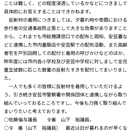
ことは難しく、どの程度浸透しているかなどにつきまして
具体的にお答えすることはできかねます。
反射材の着用につきましては、夕暮れ時や夜間における
歩行者の交通事故防止策として大きな効果がありますこと
から、これまでも市総務課窓口での配布と周知、安芸署な
どと連携した市内量販店や安芸駅での配布活動、また高齢
者宅を戸別訪問しての配付と着用の呼びかけなどのほか、
昨年度には市内各小学校及び安芸中学校に対しまして全児
童生徒数に応じた数量の反射たすきを配付してまいりまし
た。
一人でも多くの皆様に反射材を着用していただけるよ
う、引き続き安芸市警察署や関係団体と連携しながら取り
組んでいっておるところですし、今後も力強く取り組んで
まいりたいと考えております。
○佐藤倫与議長 ９番 山下 裕議員。
○９ 番（山下 裕議員） 最近は日が暮れるのが早くな