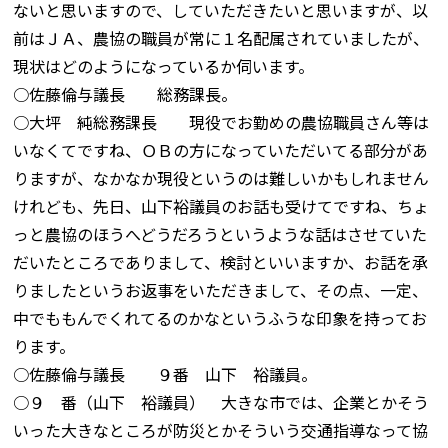
ないと思いますので、していただきたいと思いますが、以
前はＪＡ、農協の職員が常に１名配属されていましたが、
現状はどのようになっているか伺います。
○佐藤倫与議長 総務課長。
○大坪 純総務課長 現役でお勤めの農協職員さん等は
いなくてですね、ＯＢの方になっていただいてる部分があ
りますが、なかなか現役というのは難しいかもしれません
けれども、先日、山下裕議員のお話も受けてですね、ちょ
っと農協のほうへどうだろうというような話はさせていた
だいたところでありまして、検討といいますか、お話を承
りましたというお返事をいただきまして、その点、一定、
中でももんでくれてるのかなというふうな印象を持ってお
ります。
○佐藤倫与議長 ９番 山下 裕議員。
○９ 番（山下 裕議員） 大きな市では、企業とかそう
いった大きなところが防災とかそういう交通指導なって協