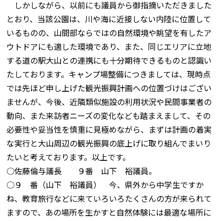
しかしながら、以前にも議員から御指摘いただきました
とおり、当該公園は、川や海に近接しない内陸に位置して
いるものの、山間部ならではの自然環境や眺望を有したア
ウトドアにも適した環境であり、また、同じエリアに立地
する道の駅大山との連携にも十分期待できるものと認識い
たしております。キャンプ場整備につきましては、現時点
では先ほど申し上げた観光振興計画への位置づけはござい
ませんが、今後、近隣類似施設の利用状況や民間事業者の
動向、また来訪者ニーズの変化なども踏まえまして、その
必要性や妥当性を慎重に見極めながら、まずは計画の着実
な実行と大山周辺の観光振興の底上げに取り組んでまいり
たいと考えております。以上です。
○佐藤倫与議長 ９番 山下 裕議員。
○９ 番（山下 裕議員） 今、県外から中学生ですか
ね、教育旅行などに来ていろいろたくさんの方が来られて
ますので、あの場所を生かすと自然体験には最適な場所に