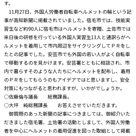
す。
11月27日、外国人労働者自転車ヘルメットの輪という記
事が高知新聞に掲載されていました。宿毛市では、技能実
習生など約90人に宿毛市はヘルメットを寄贈、土佐市では
来日後の研修を行っている外国人実習生13人と通訳らがヘ
ルメットを着用して市内周辺をサイクリングしてＰＲをし
たとの記事でした。安芸市でも外国の若い人がよく自転車
で移動するのを見かけます。安芸署とともに相談され、市
内で暮らすそのような人たちにヘルメットを配布し、着用
のＰＲをしてもらうのもアイデアではと思いますし、安全
対策にもつながると思われますが、いかがでしょうか。
○佐藤倫与議長 総務課長。
○大坪 純総務課長 お答えさせていただきます。
御質問のあった新聞の記事につきましては、御紹介いた
だきました宿毛署、土佐署の活動としまして、外国人労働
者を中心にヘルメットの着用促進を図った取組として掲載