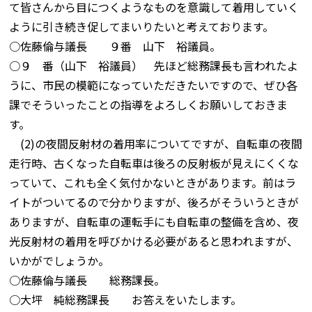
て皆さんから目につくようなものを意識して着用していく
ように引き続き促してまいりたいと考えております。
○佐藤倫与議長 ９番 山下 裕議員。
○９ 番（山下 裕議員） 先ほど総務課長も言われたよ
うに、市民の模範になっていただきたいですので、ぜひ各
課でそういったことの指導をよろしくお願いしておきま
す。
(2)の夜間反射材の着用率についてですが、自転車の夜間
走行時、古くなった自転車は後ろの反射板が見えにくくな
っていて、これも全く気付かないときがあります。前はラ
イトがついてるので分かりますが、後ろがそういうときが
ありますが、自転車の運転手にも自転車の整備を含め、夜
光反射材の着用を呼びかける必要があると思われますが、
いかがでしょうか。
○佐藤倫与議長 総務課長。
○大坪 純総務課長 お答えをいたします。