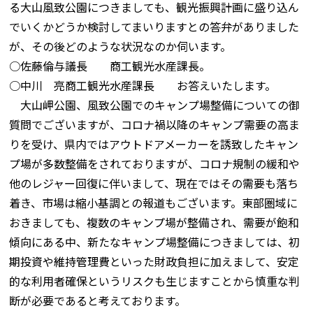
る大山風致公園につきましても、観光振興計画に盛り込ん
でいくかどうか検討してまいりますとの答弁がありました
が、その後どのような状況なのか伺います。
○佐藤倫与議長 商工観光水産課長。
○中川 亮商工観光水産課長 お答えいたします。
大山岬公園、風致公園でのキャンプ場整備についての御
質問でございますが、コロナ禍以降のキャンプ需要の高ま
りを受け、県内ではアウトドアメーカーを誘致したキャン
プ場が多数整備をされておりますが、コロナ規制の緩和や
他のレジャー回復に伴いまして、現在ではその需要も落ち
着き、市場は縮小基調との報道もございます。東部圏域に
おきましても、複数のキャンプ場が整備され、需要が飽和
傾向にある中、新たなキャンプ場整備につきましては、初
期投資や維持管理費といった財政負担に加えまして、安定
的な利用者確保というリスクも生じますことから慎重な判
断が必要であると考えております。