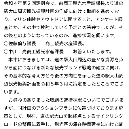
令和４年第２回定例会で、前商工観光水産課課長より道の
駅大山周辺観光振興計画の作成に向けて取組を進めてお
り、マリン体験やアウトドアに関すること、アンケート調
査とか、その中で検討していく予定との答弁でしたが、そ
の後どのようになっているのか、進捗状況を伺います。
○佐藤倫与議長 商工観光水産課長。
○中川 亮商工観光水産課長 お答えいたします。
本市におきましては、道の駅大山周辺の豊かな資源を点
から面につなげる新たな観光ブランド戦略の確立に向け、
その基本的な考え方と今後の方向性を示した道の駅大山周
辺観光振興計画を令和５年３月に策定をしたところでござ
います。
お尋ねのありました取組の進捗状況についてでございま
すが、同計画のアクションプランに位置づけております施
策として、現在、道の駅大山を起終点とするサイクリング
ロードの整備に着手し、観光客の滞在時間延長に向けた周