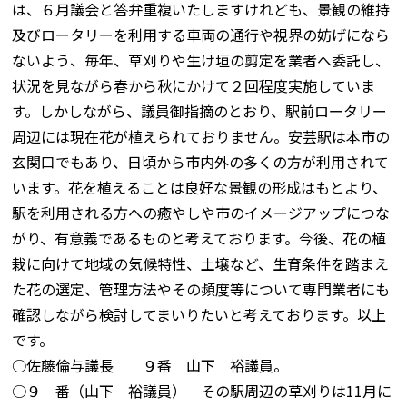
は、６月議会と答弁重複いたしますけれども、景観の維持
及びロータリーを利用する車両の通行や視界の妨げになら
ないよう、毎年、草刈りや生け垣の剪定を業者へ委託し、
状況を見ながら春から秋にかけて２回程度実施していま
す。しかしながら、議員御指摘のとおり、駅前ロータリー
周辺には現在花が植えられておりません。安芸駅は本市の
玄関口でもあり、日頃から市内外の多くの方が利用されて
います。花を植えることは良好な景観の形成はもとより、
駅を利用される方への癒やしや市のイメージアップにつな
がり、有意義であるものと考えております。今後、花の植
栽に向けて地域の気候特性、土壌など、生育条件を踏まえ
た花の選定、管理方法やその頻度等について専門業者にも
確認しながら検討してまいりたいと考えております。以上
です。
○佐藤倫与議長 ９番 山下 裕議員。
○９ 番（山下 裕議員） その駅周辺の草刈りは11月に