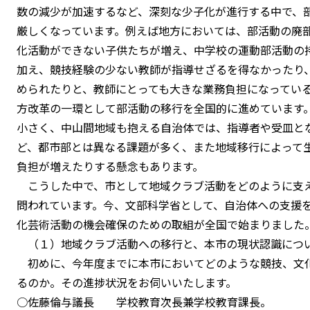
数の減少が加速するなど、深刻な少子化が進行する中で、
厳しくなっています。例えば地方においては、部活動の廃
化活動ができない子供たちが増え、中学校の運動部活動の
加え、競技経験の少ない教師が指導せざるを得なかったり
められたりと、教師にとっても大きな業務負担になってい
方改革の一環として部活動の移行を全国的に進めています
小さく、中山間地域も抱える自治体では、指導者や受皿と
ど、都市部とは異なる課題が多く、また地域移行によって
負担が増えたりする懸念もあります。
こうした中で、市として地域クラブ活動をどのように支
問われています。今、文部科学省として、自治体への支援
化芸術活動の機会確保のための取組が全国で始まりました
（１）地域クラブ活動への移行と、本市の現状認識につ
初めに、今年度までに本市においてどのような競技、文
るのか。その進捗状況をお伺いいたします。
○佐藤倫与議長 学校教育次長兼学校教育課長。