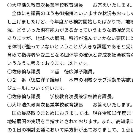
○大坪浩久教育次長兼学校教育課長 お答えいたします
全体にも議員のほうも御指摘といいますか状況もおっし
し上げましたけど、今年度から検討開始したばかりで、地
況、どういった潜在能力があるかっていうような把握がま
ありますが、地域への展開、移行が進んでいかない要因に
る体制が整っていないということが大きな課題であると受
含めて指導者や受皿となる団体等の確保と育成を社会教育
いうふうに考えております。以上です。
○佐藤倫与議長 ２番 徳広洋子議員。
○２ 番（徳広洋子議員） 本市の地域クラブ活動を実施
ジュールについて伺います。
○佐藤倫与議長 学校教育次長兼学校教育課長。
○大坪浩久教育次長兼学校教育課長 お答えいたします
国の最終取りまとめにおきましては、現在令和13年度ま
地域展開の実現を目指すとされております。また、高知県に
の１日の検討会議において県方針が出ておりまして、１点目