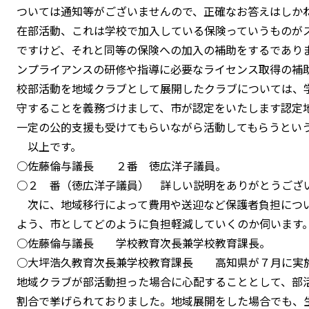
ついては通知等がございませんので、正確なお答えはしか
在部活動、これは学校で加入している保険っていうものが
ですけど、それと同等の保険への加入の補助をするであり
ンプライアンスの研修や指導に必要なライセンス取得の補
校部活動を地域クラブとして展開したクラブについては、
守することを義務づけまして、市が認定をいたします認定
一定の公的支援も受けてもらいながら活動してもらうとい
以上です。
○佐藤倫与議長 ２番 徳広洋子議員。
○２ 番（徳広洋子議員） 詳しい説明をありがとうござ
次に、地域移行によって費用や送迎など保護者負担につ
よう、市としてどのように負担軽減していくのか伺います
○佐藤倫与議長 学校教育次長兼学校教育課長。
○大坪浩久教育次長兼学校教育課長 高知県が７月に実
地域クラブが部活動担った場合に心配することとして、部
割合で挙げられておりました。地域展開をした場合でも、