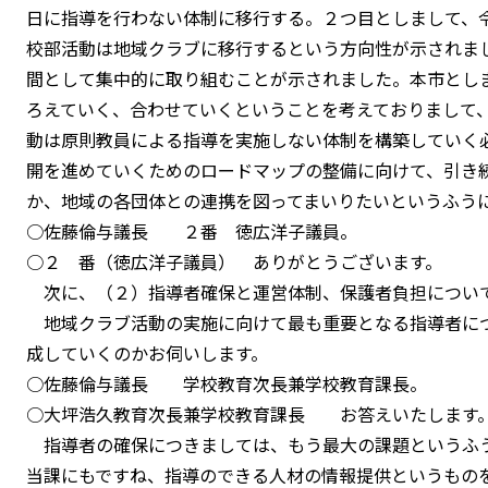
日に指導を行わない体制に移行する。２つ目としまして、令
校部活動は地域クラブに移行するという方向性が示されまし
間として集中的に取り組むことが示されました。本市とし
ろえていく、合わせていくということを考えておりまして、
動は原則教員による指導を実施しない体制を構築していく
開を進めていくためのロードマップの整備に向けて、引き
か、地域の各団体との連携を図ってまいりたいというふう
○佐藤倫与議長 ２番 徳広洋子議員。
○２ 番（徳広洋子議員） ありがとうございます。
次に、（２）指導者確保と運営体制、保護者負担につい
地域クラブ活動の実施に向けて最も重要となる指導者に
成していくのかお伺いします。
○佐藤倫与議長 学校教育次長兼学校教育課長。
○大坪浩久教育次長兼学校教育課長 お答えいたします
指導者の確保につきましては、もう最大の課題というふ
当課にもですね、指導のできる人材の情報提供というもの