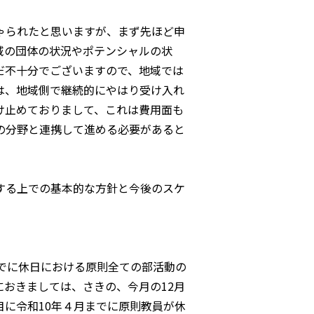
。
ゃられたと思いますが、まず先ほど申
域の団体の状況やポテンシャルの状
だ不十分でございますので、地域では
は、地域側で継続的にやはり受け入れ
け止めておりまして、これは費用面も
の分野と連携して進める必要があると
する上での基本的な方針と今後のスケ
。
でに休日における原則全ての部活動の
おきましては、さきの、今月の12月
に令和10年４月までに原則教員が休