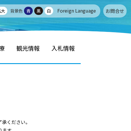
Foreign Language
お問合せ
拡大
背景色
青
黒
白
療
観光情報
入札情報
了承ください。
ります。