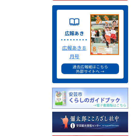
広報あき
広報あき８
月号
過去広報紙はこちら
外部サイトへ →