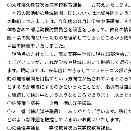
○大坪浩久教育次長兼学校教育課長 お答えいたします
本市の部活動の地域展開、国においては地域展開という
の取組につきましては、今年度の８月に学校や保護者、そ
体も含めて部活動検討委員会を設置をしまして、教育の情
国・県の動向といったものを理解してもらうところから始
４回を開催をいたしました。
現時点の方針として、市立安芸中学校に現在10部活動ご
でございますが、これが学校や地域において継続して選択
ます。現時点では、来年度におきましてソフトテニス部と
動の地域展開を目指すという方向性が出されているところ
とするのか地域にするのかといったこととか、指導者は誰
も継続して検討中というようなところであります。以上で
○佐藤倫与議長 ２番 徳広洋子議員。
○２ 番（徳広洋子議員） ありがとうございます。移行
どのような課題を把握しているのかお伺いいたします。
○佐藤倫与議長 学校教育次長兼学校教育課長。