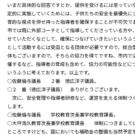
いまだ具体的な回答ですとか、提供を受けるには至ってい
定的に実施していくためには、子供たちの安全を最優先に
育的な視点を併せ持った指導者を確保することが不可欠で
市では既に外部コーチとして指導してくださっている方や
せていただくなどして、確保につなげていきたいというふ
として活動するには受皿となる団体が必要ですので、総合
体もございますので、そちらの協力を得てですね、市内で
催するなど、指導者の育成も含めて、協力の可能性などに
いうふうに考えております。以上です。
○佐藤倫与議長 ２番 徳広洋子議員。
○２ 番（徳広洋子議員） ありがとうございます。
次に、安全管理や指導者研修など、運営を支える体制づ
します。
○佐藤倫与議長 学校教育次長兼学校教育課長。
○大坪浩久教育次長兼学校教育課長 体制につきまして
ところですけども、国においても補助金の整備も当然予定