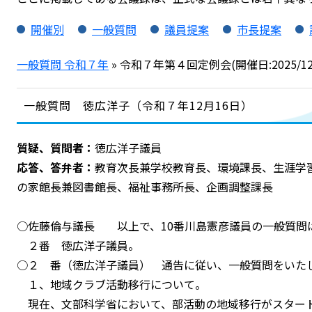
開催別
一般質問
議員提案
市長提案
一般質問 令和７年
» 令和７年第４回定例会(開催日:2025/12/0
一般質問 徳広洋子（令和７年12月16日）
質疑、質問者：
徳広洋子議員
応答、答弁者：
教育次長兼学校教育長、環境課長、生涯学
の家館長兼図書館長、福祉事務所長、企画調整課長
○佐藤倫与議長 以上で、10番川島憲彦議員の一般質問
２番 徳広洋子議員。
○２ 番（徳広洋子議員） 通告に従い、一般質問をいた
１、地域クラブ活動移行について。
現在、文部科学省において、部活動の地域移行がスター