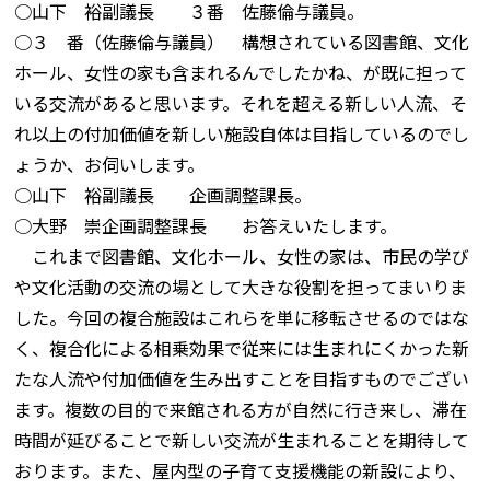
○山下 裕副議長 ３番 佐藤倫与議員。
○３ 番（佐藤倫与議員） 構想されている図書館、文化
ホール、女性の家も含まれるんでしたかね、が既に担って
いる交流があると思います。それを超える新しい人流、そ
れ以上の付加価値を新しい施設自体は目指しているのでし
ょうか、お伺いします。
○山下 裕副議長 企画調整課長。
○大野 崇企画調整課長 お答えいたします。
これまで図書館、文化ホール、女性の家は、市民の学び
や文化活動の交流の場として大きな役割を担ってまいりま
した。今回の複合施設はこれらを単に移転させるのではな
く、複合化による相乗効果で従来には生まれにくかった新
たな人流や付加価値を生み出すことを目指すものでござい
ます。複数の目的で来館される方が自然に行き来し、滞在
時間が延びることで新しい交流が生まれることを期待して
おります。また、屋内型の子育て支援機能の新設により、