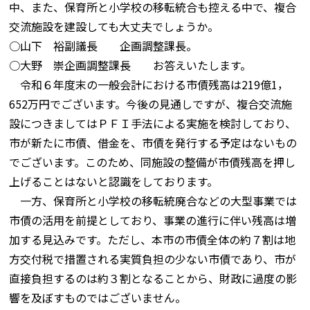
中、また、保育所と小学校の移転統合も控える中で、複合
交流施設を建設しても大丈夫でしょうか。
○山下 裕副議長 企画調整課長。
○大野 崇企画調整課長 お答えいたします。
令和６年度末の一般会計における市債残高は219億1，
652万円でございます。今後の見通しですが、複合交流施
設につきましてはＰＦＩ手法による実施を検討しており、
市が新たに市債、借金を、市債を発行する予定はないもの
でございます。このため、同施設の整備が市債残高を押し
上げることはないと認識をしております。
一方、保育所と小学校の移転統廃合などの大型事業では
市債の活用を前提としており、事業の進行に伴い残高は増
加する見込みです。ただし、本市の市債全体の約７割は地
方交付税で措置される実質負担の少ない市債であり、市が
直接負担するのは約３割となることから、財政に過度の影
響を及ぼすものではございません。