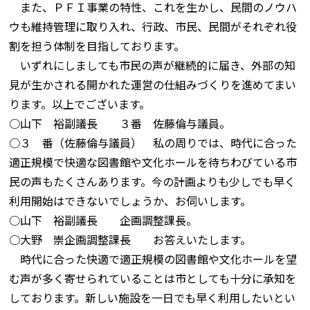
また、ＰＦＩ事業の特性、これを生かし、民間のノウハ
ウも維持管理に取り入れ、行政、市民、民間がそれぞれ役
割を担う体制を目指しております。
いずれにしましても市民の声が継続的に届き、外部の知
見が生かされる開かれた運営の仕組みづくりを進めてまい
ります。以上でございます。
○山下 裕副議長 ３番 佐藤倫与議員。
○３ 番（佐藤倫与議員） 私の周りでは、時代に合った
適正規模で快適な図書館や文化ホールを待ちわびている市
民の声もたくさんあります。今の計画よりも少しでも早く
利用開始はできないでしょうか、お伺いします。
○山下 裕副議長 企画調整課長。
○大野 崇企画調整課長 お答えいたします。
時代に合った快適で適正規模の図書館や文化ホールを望
む声が多く寄せられていることは市としても十分に承知を
しております。新しい施設を一日でも早く利用したいとい