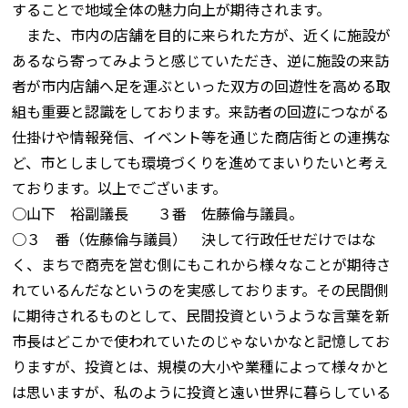
することで地域全体の魅力向上が期待されます。
また、市内の店舗を目的に来られた方が、近くに施設が
あるなら寄ってみようと感じていただき、逆に施設の来訪
者が市内店舗へ足を運ぶといった双方の回遊性を高める取
組も重要と認識をしております。来訪者の回遊につながる
仕掛けや情報発信、イベント等を通じた商店街との連携な
ど、市としましても環境づくりを進めてまいりたいと考え
ております。以上でございます。
○山下 裕副議長 ３番 佐藤倫与議員。
○３ 番（佐藤倫与議員） 決して行政任せだけではな
く、まちで商売を営む側にもこれから様々なことが期待さ
れているんだなというのを実感しております。その民間側
に期待されるものとして、民間投資というような言葉を新
市長はどこかで使われていたのじゃないかなと記憶してお
りますが、投資とは、規模の大小や業種によって様々かと
は思いますが、私のように投資と遠い世界に暮らしている