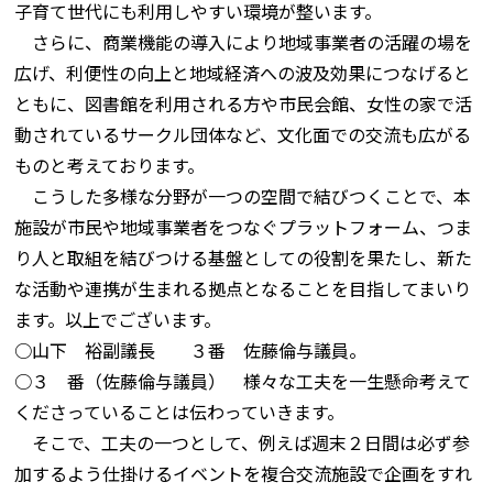
子育て世代にも利用しやすい環境が整います。
さらに、商業機能の導入により地域事業者の活躍の場を
広げ、利便性の向上と地域経済への波及効果につなげると
ともに、図書館を利用される方や市民会館、女性の家で活
動されているサークル団体など、文化面での交流も広がる
ものと考えております。
こうした多様な分野が一つの空間で結びつくことで、本
施設が市民や地域事業者をつなぐプラットフォーム、つま
り人と取組を結びつける基盤としての役割を果たし、新た
な活動や連携が生まれる拠点となることを目指してまいり
ます。以上でございます。
○山下 裕副議長 ３番 佐藤倫与議員。
○３ 番（佐藤倫与議員） 様々な工夫を一生懸命考えて
くださっていることは伝わっていきます。
そこで、工夫の一つとして、例えば週末２日間は必ず参
加するよう仕掛けるイベントを複合交流施設で企画をすれ