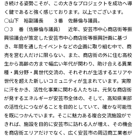
き続ける姿勢こそが、この大きなプロジェクトを成功へ導
く鍵であると強く感じております。以上でございます。
○山下 裕副議長 ３番 佐藤倫与議員。
○３ 番（佐藤倫与議員） 近年、安芸市中心商店街等振
興協議会が策定した安芸市中心商店街等振興計画に基づ
き、年間を通したイベントなどの企画に取り組む中で、商
売を営む人だけに限らない、また、商店街の外に住む高校
生から高齢の方まで幅広い年代が関わり、助け合える異業
種・異分野・異世代交流の、それぞれが生活するエリアや
世代を超えた新しいコミュニティが生まれています。実際
に汗をかき、活性化事業に関わる人たちは、元気な商店街
が発するエネルギーが安芸市全体の、そして、高知県東部
の活性化につながることを目的としていて、確かな可能性
を既につかんでいます。そこに魅力ある複合交流施設がで
きれば、施設を目的に安芸市に訪れる人が増え、その機会
を商店街エリアだけでなく、広く安芸市の周辺商工業者が