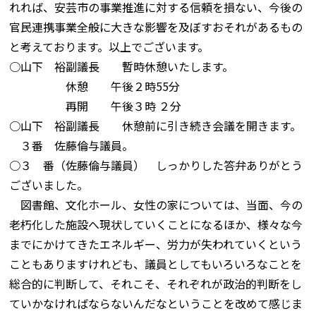
れれば、安芸市の事業推進に対する信頼を損ない、今後の
官民連携事業全般に大きな影響を及ぼすおそれがあるもの
と考えております。以上でございます。
○山下 裕副議長 暫時休憩いたします。
休憩 午後２時55分
再開 午後３時 ２分
○山下 裕副議長 休憩前に引き続き会議を開きます。
３番 佐藤倫与議員。
○３ 番（佐藤倫与議員） しっかりした答弁ありがとう
ございました。
図書館、文化ホール、女性の家については、当面、今の
老朽化した施設へ現状していくことになるほか、様々な今
までにかけてきたエネルギー、労力が失われていくという
こともありますけれども、議員としてもいろいろなことを
総合的に判断して、それこそ、それぞれが政治的判断をし
ていかなければならないんだなということを改めて感じま