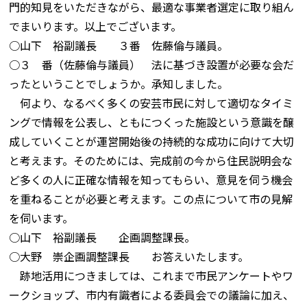
門的知見をいただきながら、最適な事業者選定に取り組ん
でまいります。以上でございます。
○山下 裕副議長 ３番 佐藤倫与議員。
○３ 番（佐藤倫与議員） 法に基づき設置が必要な会だ
ったということでしょうか。承知しました。
何より、なるべく多くの安芸市民に対して適切なタイミ
ングで情報を公表し、ともにつくった施設という意識を醸
成していくことが運営開始後の持続的な成功に向けて大切
と考えます。そのためには、完成前の今から住民説明会な
ど多くの人に正確な情報を知ってもらい、意見を伺う機会
を重ねることが必要と考えます。この点について市の見解
を伺います。
○山下 裕副議長 企画調整課長。
○大野 崇企画調整課長 お答えいたします。
跡地活用につきましては、これまで市民アンケートやワ
ークショップ、市内有識者による委員会での議論に加え、