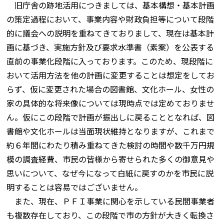
旧庁舎の跡地活用につきましては、基本構想・基本計画
の策定過程において、事業内容や財政負担等について段階
的に議会への説明を重ねてきておりまして、現在は基本計
画に基づき、実施方針及び要求水準書（素案）を公表する
直前の事業化段階に入っております。このため、現段階に
おいて活用方法を他の計画に変更することは想定をしてお
らず、仮に変更された場合の図書館、文化ホール、女性の
家の具体的な将来像については現時点では定めておりませ
ん。仮にこの段階で計画が振出しに戻ることとなれば、図
書館や文化ホールは当面現状維持となりますが、これまで
約６年間にわたり積み重ねてきた検討の時間や数千万円規
模の調査経費、市民の皆様から寄せられた多くの御意見や
思いについて、なぜ今になって白紙に戻すのかを市民に説
明することは容易ではございません。
また、現在、ＰＦＩ事業に関心を示している民間事業者
も複数存在しており、この段階で市の方針が大きく転換さ