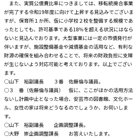
また、実質公債費比率につきましては、移転統廃合事業
が完了する令和19年度に向けて上昇する見込みでございま
すが、保育所１か所、仮に小学校２校を整備する規模であ
ったとしても、許可基準である18％を超える状況にはなら
ないと見込んでおります。大型事業には一定の市債発行が
伴いますが、施設整備基金や減債基金の活用など、有利な
財源の確保を組み合わせることで、将来の財政負担に支障
が生じないよう対応可能と考えております。以上でござい
ます。
○山下 裕副議長 ３番 佐藤倫与議員。
○３ 番（佐藤倫与議員） 仮に、ここがほかの活用方法
ないし計画中止となった場合、安芸市の図書館、文化ホー
ル、女性の家は将来どうなるのでしょうか、お伺いしま
す。
○山下 裕副議長 企画調整課長。
○大野 崇企画調整課長 お答えいたします。