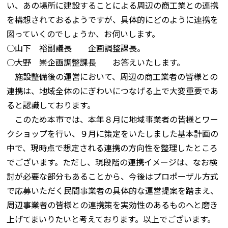
い、あの場所に建設することによる周辺の商工業との連携
を構想されておるようですが、具体的にどのように連携を
図っていくのでしょうか、お伺いします。
○山下 裕副議長 企画調整課長。
○大野 崇企画調整課長 お答えいたします。
施設整備後の運営において、周辺の商工業者の皆様との
連携は、地域全体のにぎわいにつなげる上で大変重要であ
ると認識しております。
このため本市では、本年８月に地域事業者の皆様とワー
クショップを行い、９月に策定をいたしました基本計画の
中で、現時点で想定される連携の方向性を整理したところ
でございます。ただし、現段階の連携イメージは、なお検
討が必要な部分もあることから、今後はプロポーザル方式
で応募いただく民間事業者の具体的な運営提案を踏まえ、
周辺事業者の皆様との連携策を実効性のあるものへと磨き
上げてまいりたいと考えております。以上でございます。