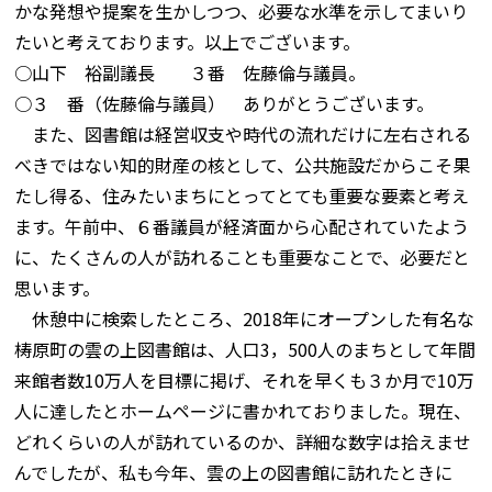
かな発想や提案を生かしつつ、必要な水準を示してまいり
たいと考えております。以上でございます。
○山下 裕副議長 ３番 佐藤倫与議員。
○３ 番（佐藤倫与議員） ありがとうございます。
また、図書館は経営収支や時代の流れだけに左右される
べきではない知的財産の核として、公共施設だからこそ果
たし得る、住みたいまちにとってとても重要な要素と考え
ます。午前中、６番議員が経済面から心配されていたよう
に、たくさんの人が訪れることも重要なことで、必要だと
思います。
休憩中に検索したところ、2018年にオープンした有名な
梼原町の雲の上図書館は、人口3，500人のまちとして年間
来館者数10万人を目標に掲げ、それを早くも３か月で10万
人に達したとホームページに書かれておりました。現在、
どれくらいの人が訪れているのか、詳細な数字は拾えませ
んでしたが、私も今年、雲の上の図書館に訪れたときに