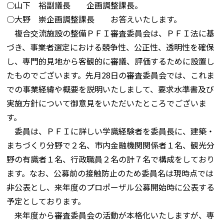
○山下 裕副議長 企画調整課長。
○大野 崇企画調整課長 お答えいたします。
複合交流施設の整備ＰＦＩ審査委員会は、ＰＦＩ法に基
づき、事業者選定における競争性、公正性、透明性を確保
し、専門的見地から客観的に審議、評価するために設置し
たものでございます。先月28日の審査委員会では、これま
での事業経緯や概要を説明いたしまして、要求水準書及び
実施方針について御意見をいただいたところでございま
す。
委員は、ＰＦＩに詳しい学識経験者を委員長に、建築・
まちづくり分野で２名、市内金融機関関係者１名、観光分
野の有識者１名、行政職員２名の計７名で構成をしており
ます。なお、公募前の接触防止のため委員名は現時点では
非公表とし、来年度のプロポーザル公募開始時に公表する
予定としております。
来年度から審査委員会の活動が本格化いたしますが、専