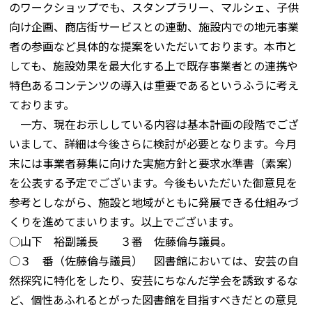
のワークショップでも、スタンプラリー、マルシェ、子供
向け企画、商店街サービスとの連動、施設内での地元事業
者の参画など具体的な提案をいただいております。本市と
しても、施設効果を最大化する上で既存事業者との連携や
特色あるコンテンツの導入は重要であるというふうに考え
ております。
一方、現在お示ししている内容は基本計画の段階でござ
いまして、詳細は今後さらに検討が必要となります。今月
末には事業者募集に向けた実施方針と要求水準書（素案）
を公表する予定でございます。今後もいただいた御意見を
参考としながら、施設と地域がともに発展できる仕組みづ
くりを進めてまいります。以上でございます。
○山下 裕副議長 ３番 佐藤倫与議員。
○３ 番（佐藤倫与議員） 図書館においては、安芸の自
然探究に特化をしたり、安芸にちなんだ学会を誘致するな
ど、個性あふれるとがった図書館を目指すべきだとの意見