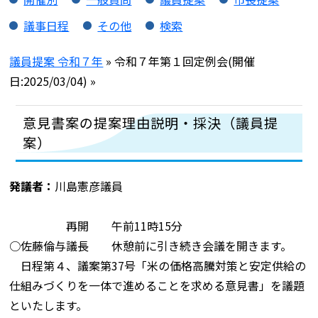
議事日程
その他
検索
議員提案 令和７年
» 令和７年第１回定例会(開催
日:2025/03/04) »
意見書案の提案理由説明・採決（議員提
案）
発議者：
川島憲彦議員
再開 午前11時15分
○佐藤倫与議長 休憩前に引き続き会議を開きます。
日程第４、議案第37号「米の価格高騰対策と安定供給の
仕組みづくりを一体で進めることを求める意見書」を議題
といたします。