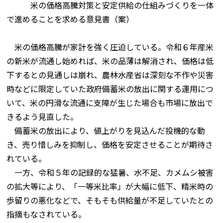
米の価格高騰対策と安定供給の仕組みづくりを一体
で進めることを求める意見書（案）
米の価格高騰が家計を強く圧迫している。令和６年産米
の新米が流通し始めれば、米の品薄は解消され、価格は低
下するとの見通しは崩れ、農林水産省は深刻な不作や災害
時などに限定していた政府備蓄米の放出に関する運用につ
いて、米の円滑な流通に支障が生じた場合も市場に放出で
きるよう見直した。
備蓄米の放出により、値上がりを見込んだ投機的な動
き、売り惜しみを抑制し、価格を安定させることが期待さ
れている。
一方、令和５年の記録的な猛暑、水不足、カメムシ被害
の拡大等により、「一等米比率」が大幅に低下、精米時の
歩留りの悪化などで、そもそも供給量が不足していたとの
指摘もなされている。