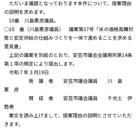
ただいま議題となっております本件について、提案理由
の説明を求めます。
10番 川島憲彦議員。
○10 番（川島憲彦議員） 議案第37号「米の価格高騰対
策と安定供給の仕組みづくりを一体で進めることを求める
意見書」
上記の議案を別紙のとおり、安芸市議会会議規則第14条
第１項の規定により提出します。
令和７年３月19日
発 議 者 安芸市議会議員 川 島
憲 彦
賛 成 者 安芸市議会議員 千光士 伊
勢男
案文を読み上げまして、提案理由の説明とさせていただ
きます。