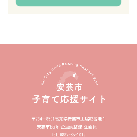
〒784ー8501
高知県安芸市土居82番地１
安芸市役所 企画調整課 企画係
TEL.0887-35-1012