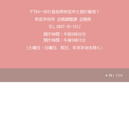
〒784ー8501
高知県安芸市土居82番地１
安芸市役所 企画調整課 企画係
TEL.0887-35-1012
開庁時間：午前8時30分
閉庁時間：午後5時15分
(土曜日・日曜日、祝日、年末年始を除く)
© Aki City