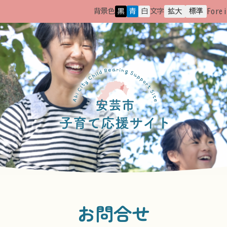
Forei
背景色
黒
青
白
文字
拡大
標準
お問合せ