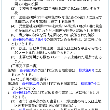
園その他の公園
(2)
学校教育法
(昭和22年法律第26号)
第1条に規定する学
校
(3)
医療法
(昭和23年法律第205号)
第1条の5第1項に規定す
る病院及び同条第2項に規定する診療所
(4)
児童福祉法
(昭和22年法律第164号)
第39条第1項に規定
する保育所及びこれと利用形態が同等と認められる施設
(5)
青少年の健全な育成を図るために設置された施設
2
条例第6条第1項第4号
の規則で定める基準は、次に掲げる
とおりとする。
(1)
鉄道、自動車専用道路、国道又は主要な県道から概ね
20メートル以上離れた場所であること。
(2)
主要な河川から概ね30メートル以上離れた場所である
こと。
(工事完了届出書)
第9条
条例第10条
の規則で定める届出書は、
様式第6号
によ
るものとする。
(みなし許可の届出書等)
第10条
条例第11条
の規則で定める届出書は、
様式第7号
に
よるものとする。
2
条例第11条
の規則で定める添付書類は、次に掲げるとお
りとする。
(1)
都市計画事業の認可書若しくは承認書の写し又は土地
区画整理事業の事業計画の認可書の写し