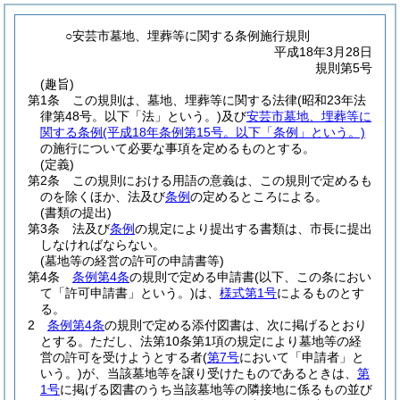
○安芸市墓地、埋葬等に関する条例施行規則
平成18年3月28日
規則第5号
(趣旨)
第1条
この規則は、墓地、埋葬等に関する法律
(昭和23年法
律第48号。以下「法」という。)
及び
安芸市墓地、埋葬等に
関する条例
(平成18年条例第15号。以下「条例」という。)
の施行について必要な事項を定めるものとする。
(定義)
第2条
この規則における用語の意義は、この規則で定めるも
のを除くほか、法及び
条例
の定めるところによる。
(書類の提出)
第3条
法及び
条例
の規定により提出する書類は、市長に提出
しなければならない。
(墓地等の経営の許可の申請書等)
第4条
条例第4条
の規則で定める申請書
(以下、この条におい
て「許可申請書」という。)
は、
様式第1号
によるものとす
る。
2
条例第4条
の規則で定める添付図書は、次に掲げるとおり
とする。
ただし、法第10条第1項の規定により墓地等の経
営の許可を受けようとする者
(
第7号
において「申請者」と
いう。)
が、当該墓地等を譲り受けたものであるときは、
第
1号
に掲げる図書のうち当該墓地等の隣接地に係るもの並び