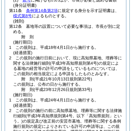
(2)
前号
に掲げるもののほか、市長が必要と認める書類
(身分証明書)
第11条
条例第14条第2項
に規定する身分を示す証明書は、
様式第8号
によるものとする。
(雑則)
第12条
墓地等の設置について必要な事項は、市長が別に定
める。
附
則
(施行期日)
1
この規則は、平成18年4月1日から施行する。
(経過措置)
2
この規則の施行日前において、現に高知県墓地、埋葬等に
関する法律施行細則
(平成3年高知県規則第4号)
の規定によ
る墓地の経営等の許可の申請をしているものについては、
この規則の相当規定による申請をしたものとみなす。
附
則
(平成21年10月13日
規則第22号)
この規則は、公布の日から施行する。
附
則
(平成23年12月26日
規則第33号)
(施行期日)
1
この規則は、平成24年4月1日から施行する。
(経過措置)
2
この規則の施行の前に高知県墓地、埋葬等に関する法律施
行細則
(平成3年高知県規則第4号。以下「高知県規則」とい
う。)
の規定及び改正前の安芸市墓地、埋葬等に関する条例
施行規則の規定によりされている許可の申請等は、この規