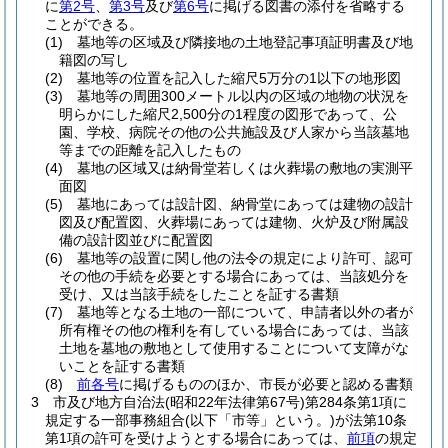
に
第2号
、
第3号
及び
第6号
に掲げる図書の添付を省略する
ことができる。
(1)
墓地等の区域及び隣接地の土地登記事項証明書及び地
籍図の写し
(2)
墓地等の位置を記入した縮尺5万分の1以下の地形図
(3)
墓地等の周囲300メートル以内の区域の地物の状況を
明らかにした縮尺2,500分の1程度の図形であって、公
園、学校、病院その他の公共施設及び人家から当該墓地
等までの距離を記入したもの
(4)
墓地の区域又は納骨堂若しくは火葬場の敷地の実測平
面図
(5)
墓地にあっては設計図、納骨堂にあっては建物の設計
図及び配置図、火葬場にあっては建物、火炉及び附属設
備の設計図並びに配置図
(6)
墓地等の設置に関し他の法令の規定により許可、認可
その他の手続を必要とする場合にあっては、当該処分を
受け、又は当該手続をしたことを証する書類
(7)
墓地等となる土地の一部について、申請者以外の者が
所有権その他の権利を有している場合にあっては、当該
土地を墓地の敷地として使用することについて支障がな
いことを証する書類
(8)
前各号
に掲げるもののほか、市長が必要と認める書類
3
市及び地方自治法
(昭和22年法律第67号)
第284条第1項に
規定する一部事務組合
(以下「市等」という。)
が法第10条
第1項の許可を受けようとする場合にあっては、
前項
の規定