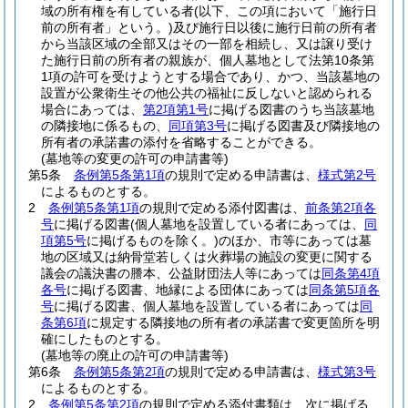
域の所有権を有している者
(以下、この項において「施行日
前の所有者」という。)
及び施行日以後に施行日前の所有者
から当該区域の全部又はその一部を相続し、又は譲り受け
た施行日前の所有者の親族が、個人墓地として法第10条第
1項の許可を受けようとする場合であり、かつ、当該墓地の
設置が公衆衛生その他公共の福祉に反しないと認められる
場合にあっては、
第2項第1号
に掲げる図書のうち当該墓地
の隣接地に係るもの、
同項第3号
に掲げる図書及び隣接地の
所有者の承諾書の添付を省略することができる。
(墓地等の変更の許可の申請書等)
第5条
条例第5条第1項
の規則で定める申請書は、
様式第2号
によるものとする。
2
条例第5条第1項
の規則で定める添付図書は、
前条第2項各
号
に掲げる図書
(個人墓地を設置している者にあっては、
同
項第5号
に掲げるものを除く。)
のほか、市等にあっては墓
地の区域又は納骨堂若しくは火葬場の施設の変更に関する
議会の議決書の謄本、公益財団法人等にあっては
同条第4項
各号
に掲げる図書、地縁による団体にあっては
同条第5項各
号
に掲げる図書、個人墓地を設置している者にあっては
同
条第6項
に規定する隣接地の所有者の承諾書で変更箇所を明
確にしたものとする。
(墓地等の廃止の許可の申請書等)
第6条
条例第5条第2項
の規則で定める申請書は、
様式第3号
によるものとする。
2
条例第5条第2項
の規則で定める添付書類は、次に掲げる