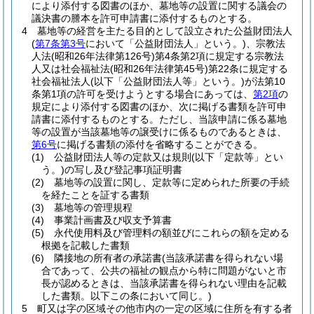
により添付する図書のほか、墓地等の設置に関する議会の
議決書の謄本を許可申請書に添付するものとする。
4
墓地等の経営を主たる目的として設立された公益財団法人
(
第7条第3号
において「公益財団法人」という。)
、宗教法
人法
(昭和26年法律第126号)
第4条第2項に規定する宗教法
人又は社会福祉法
(昭和26年法律第45号)
第22条に規定する
社会福祉法人
(以下「公益財団法人等」という。)
が法第10
条第1項の許可を受けようとする場合にあっては、
第2項
の
規定により添付する図書のほか、次に掲げる書類を許可申
請書に添付するものとする。
ただし、当該申請に係る墓地
等の設置が当該墓地等の譲受けに係るものであるときは、
第6号
に掲げる書類の添付を省略することができる。
(1)
公益財団法人等の定款又は規則
(以下「定款等」とい
う。)
の写し及び登記事項証明書
(2)
墓地等の設置に関し、定款等に定められた所要の手続
を経たことを証する書類
(3)
墓地等の管理規程
(4)
事業計画書及び収支予算書
(5)
永代使用料及び管理料の額並びにこれらの額を定める
根拠を記載した書類
(6)
隣接地の所有者の承諾書
(当該承諾書を得られない場
合であって、公共の福祉の観点から特に問題がないと市
長が認めるときは、当該承諾書を得られない理由を記載
した書類。以下この条において同じ。)
5
町又は字の区域その他市内の一定の区域に住所を有する者