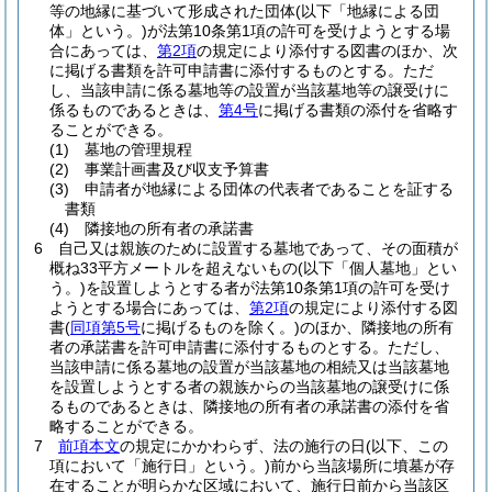
等の地縁に基づいて形成された団体
(以下「地縁による団
体」という。)
が法第10条第1項の許可を受けようとする場
合にあっては、
第2項
の規定により添付する図書のほか、次
に掲げる書類を許可申請書に添付するものとする。
ただ
し、当該申請に係る墓地等の設置が当該墓地等の譲受けに
係るものであるときは、
第4号
に掲げる書類の添付を省略す
ることができる。
(1)
墓地の管理規程
(2)
事業計画書及び収支予算書
(3)
申請者が地縁による団体の代表者であることを証する
書類
(4)
隣接地の所有者の承諾書
6
自己又は親族のために設置する墓地であって、その面積が
概ね33平方メートルを超えないもの
(以下「個人墓地」とい
う。)
を設置しようとする者が法第10条第1項の許可を受け
ようとする場合にあっては、
第2項
の規定により添付する図
書
(
同項第5号
に掲げるものを除く。)
のほか、隣接地の所有
者の承諾書を許可申請書に添付するものとする。
ただし、
当該申請に係る墓地の設置が当該墓地の相続又は当該墓地
を設置しようとする者の親族からの当該墓地の譲受けに係
るものであるときは、隣接地の所有者の承諾書の添付を省
略することができる。
7
前項本文
の規定にかかわらず、法の施行の日
(以下、この
項において「施行日」という。)
前から当該場所に墳墓が存
在することが明らかな区域において、施行日前から当該区