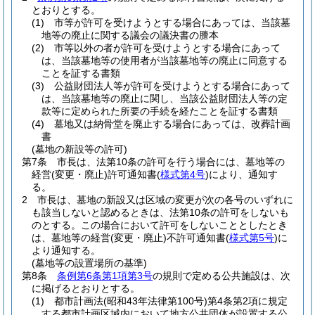
とおりとする。
(1)
市等が許可を受けようとする場合にあっては、当該墓
地等の廃止に関する議会の議決書の謄本
(2)
市等以外の者が許可を受けようとする場合にあって
は、当該墓地等の使用者が当該墓地等の廃止に同意する
ことを証する書類
(3)
公益財団法人等が許可を受けようとする場合にあって
は、当該墓地等の廃止に関し、当該公益財団法人等の定
款等に定められた所要の手続を経たことを証する書類
(4)
墓地又は納骨堂を廃止する場合にあっては、改葬計画
書
(墓地の新設等の許可)
第7条
市長は、法第10条の許可を行う場合には、墓地等の
経営
(変更・廃止)
許可通知書
(
様式第4号
)
により、通知す
る。
2
市長は、墓地の新設又は区域の変更が次の各号のいずれに
も該当しないと認めるときは、法第10条の許可をしないも
のとする。
この場合において許可をしないこととしたとき
は、墓地等の経営
(変更・廃止)
不許可通知書
(
様式第5号
)
に
より通知する。
(墓地等の設置場所の基準)
第8条
条例第6条第1項第3号
の規則で定める公共施設は、次
に掲げるとおりとする。
(1)
都市計画法
(昭和43年法律第100号)
第4条第2項に規定
する都市計画区域内において地方公共団体が設置する公