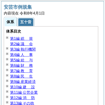
安芸市例規集
内容現在 令和8年4月1日
体系
五十音
体系目次
第1編
総
規
第2編
議
会
第3編 執行機関
第4編
人
事
第5編
給
与
第6編
財
務
第7編
教
育
第8編
民
生
第9編 産業経済
第10編
建
設
第11編 公営企業
第12編
消
防
第13編 その他