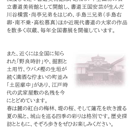
立書道美術館として開館し、書道王国安芸が生んだ
川谷横雲・尚亭兄弟をはじめ、手島三兄弟（手島右
卿・南不乗・高松慕真）ほか近現代書道の大家の作品
を数多く収蔵、毎年全国書展を開催しています。
また、近くには全国に知ら
れた「野良時計」や、掘割と
土用竹、ウバメ樫の生垣が
続く満酒な佇まいの町並み
「土居廓中」があり、江戸時
代の武家屋敷の名残を今
にとどめています。
春は麓の紅白の梅林、堤の桜、そして蓮花を吹き渡る
夏の風と、城山を巡る四季の彩りは格別です。歴史探
訪とともに、そぞろ歩きをぜひお楽しみください。