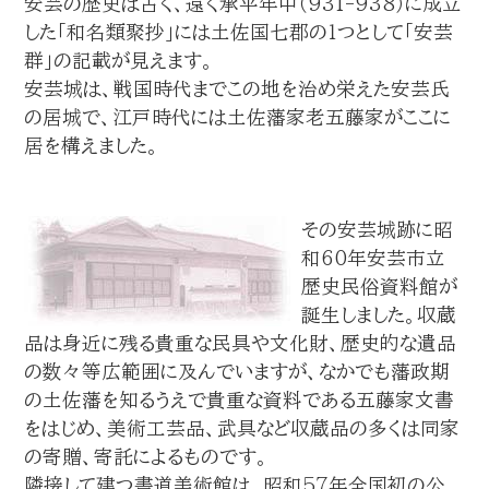
安芸の歴史は古く、遠く承平年中（931-938）に成立
した「和名類聚抄」には土佐国七郡の１つとして「安芸
群」の記載が見えます。
安芸城は、戦国時代までこの地を治め栄えた安芸氏
の居城で、江戸時代には土佐藩家老五藤家がここに
居を構えました。
その安芸城跡に昭
和60年安芸市立
歴史民俗資料館が
誕生しました。収蔵
品は身近に残る貴重な民具や文化財、歴史的な遺品
の数々等広範囲に及んでいますが、なかでも藩政期
の土佐藩を知るうえで貴重な資料である五藤家文書
をはじめ、美術工芸品、武具など収蔵品の多くは同家
の寄贈、寄託によるものです。
隣接して建つ書道美術館は、昭和57年全国初の公