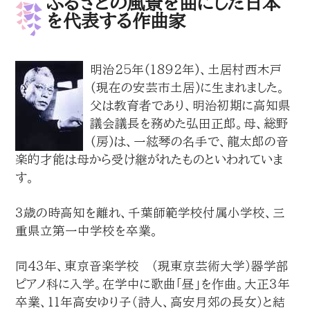
ふるさとの風景を曲にした日本
を代表する作曲家
明治25年(1892年)、土居村西木戸
(現在の安芸市土居)に生まれました。
父は教育者であり、明治初期に高知県
議会議長を務めた弘田正郎。母、総野
(房)は、一絃琴の名手で、龍太郎の音
楽的才能は母から受け継がれたものといわれていま
す。
３歳の時高知を離れ、千葉師範学校付属小学校、三
重県立第一中学校を卒業。
同43年、東京音楽学校 （現東京芸術大学）器学部
ピアノ科に入学。在学中に歌曲「昼」を作曲。大正３年
卒業、11年高安ゆり子（詩人、高安月郊の長女）と結