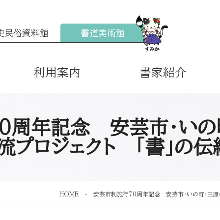
史民俗資料館
書道美術館
利用案内
書家紹介
0周年記念 安芸市・いの
流プロジェクト 「書」の伝
HOME
-
安芸市制施行70周年記念 安芸市・いの町・三原