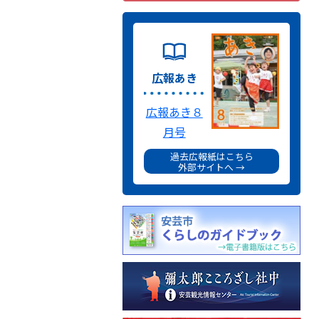
広報あき
広報あき８
月号
過去広報紙はこちら
外部サイトへ →