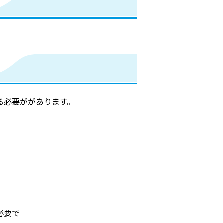
る必要ががあります。
。
い
必要で