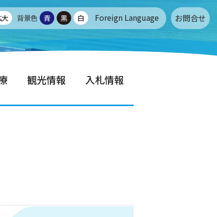
Foreign Language
お問合せ
拡大
背景色
青
黒
白
療
観光情報
入札情報
問