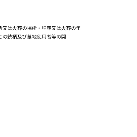
す
所又は火葬の場所・埋葬又は火葬の年
との続柄及び墓地使用者等の関
。