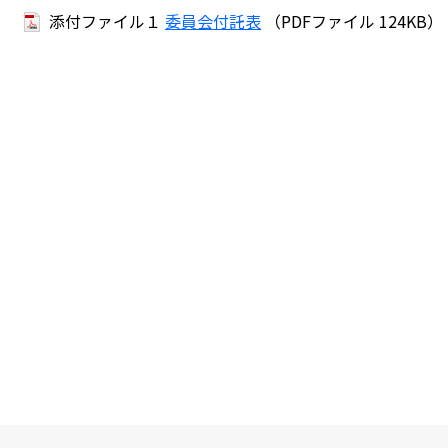
添付ファイル１
委員会付託表
（PDFファイル 124KB）