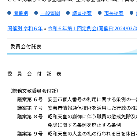
開催別
一般質問
議員提案
市長提案
開催別 令和６年
»
令和６年第１回定例会(開催日:2024/03/0
委員会付託表
委 員 会 付 託 表
（総務文教委員会付託）
議案第 ６号 安芸市個人番号の利用に関する条例の一
議案第 ７号 安芸市情報通信技術を活用した行政の推
議案第 ８号 昭和天皇の崩御に伴う職員の懲戒免除及
免除に関する条例を廃止する条例
議案第 ９号 昭和天皇の大喪の礼の行われる日を休日