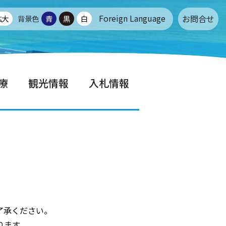
Foreign Language
お問合せ
拡大
背景色
青
黒
白
療
観光情報
入札情報
了承ください。
ります。