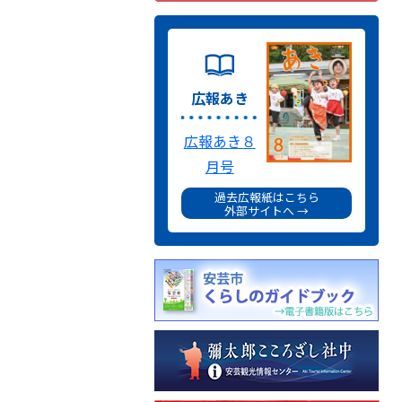
広報あき
広報あき８
月号
過去広報紙はこちら
外部サイトへ →