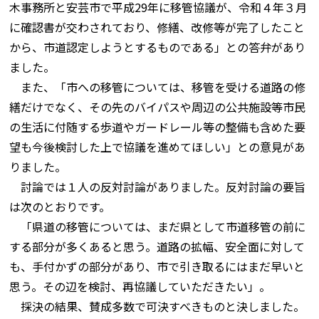
木事務所と安芸市で平成29年に移管協議が、令和４年３月
に確認書が交わされており、修繕、改修等が完了したこと
から、市道認定しようとするものである」との答弁があり
ました。
また、「市への移管については、移管を受ける道路の修
繕だけでなく、その先のバイパスや周辺の公共施設等市民
の生活に付随する歩道やガードレール等の整備も含めた要
望も今後検討した上で協議を進めてほしい」との意見があ
りました。
討論では１人の反対討論がありました。反対討論の要旨
は次のとおりです。
「県道の移管については、まだ県として市道移管の前に
する部分が多くあると思う。道路の拡幅、安全面に対して
も、手付かずの部分があり、市で引き取るにはまだ早いと
思う。その辺を検討、再協議していただきたい」。
採決の結果、賛成多数で可決すべきものと決しました。