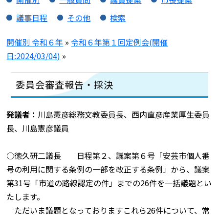
議事日程
その他
検索
開催別 令和６年
»
令和６年第１回定例会(開催
日:2024/03/04)
»
委員会審査報告・採決
発議者：
川島憲彦総務文教委員長、西内直彦産業厚生委員
長、川島憲彦議員
○徳久研二議長 日程第２、議案第６号「安芸市個人番
号の利用に関する条例の一部を改正する条例」から、議案
第31号「市道の路線認定の件」までの26件を一括議題とい
たします。
ただいま議題となっておりますこれら26件について、常