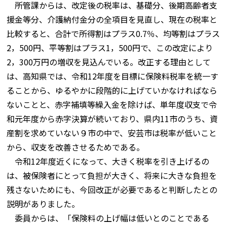
所管課からは、改定後の税率は、基礎分、後期高齢者支
援金等分、介護納付金分の全項目を見直し、現在の税率と
比較すると、合計で所得割はプラス0.7％、均等割はプラス
2，500円、平等割はプラス1，500円で、この改定により
2，300万円の増収を見込んでいる。改正する理由として
は、高知県では、令和12年度を目標に保険料税率を統一す
ることから、ゆるやかに段階的に上げていかなければなら
ないことと、赤字補填等繰入金を除けば、単年度収支で令
和元年度から赤字決算が続いており、県内11市のうち、資
産割を求めていない９市の中で、安芸市は税率が低いこと
から、収支を改善させるためである。
令和12年度近くになって、大きく税率を引き上げるの
は、被保険者にとって負担が大きく、将来に大きな負担を
残さないためにも、今回改正が必要であると判断したとの
説明がありました。
委員からは、「保険料の上げ幅は低いとのことである