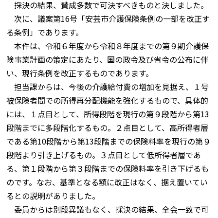
採決の結果、賛成多数で可決すべきものと決しました。
次に、議案第16号「安芸市介護保険条例の一部を改正す
る条例」であります。
本件は、令和６年度から令和８年度までの第９期介護保
険事業計画の策定にあたり、国の政令及び省令の公布に伴
い、現行条例を改正するものであります。
担当課からは、今後の介護給付費の増加を見据え、１号
被保険者間での所得再分配機能を強化するもので、具体的
には、１点目として、所得段階を現行の第９段階から第13
段階までに多段階化するもの。２点目として、高所得者層
である第10段階から第13段階までの保険料率を現行の第９
段階より引き上げるもの。３点目として低所得者層であ
る、第１段階から第３段階までの保険料率を引き下げるも
のです。なお、基準となる額に改正はなく、据え置いてい
るとの説明がありました。
委員からは別段異議もなく、採決の結果、全会一致で可