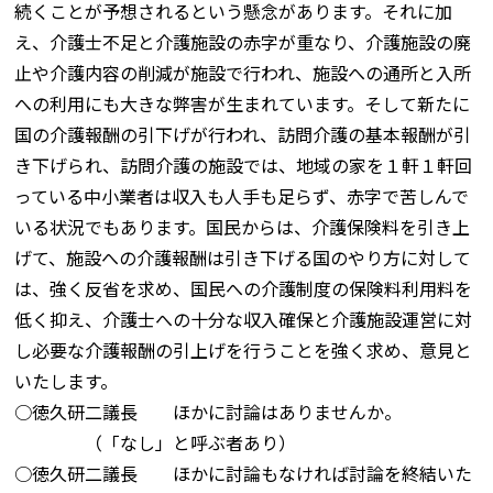
続くことが予想されるという懸念があります。それに加
え、介護士不足と介護施設の赤字が重なり、介護施設の廃
止や介護内容の削減が施設で行われ、施設への通所と入所
への利用にも大きな弊害が生まれています。そして新たに
国の介護報酬の引下げが行われ、訪問介護の基本報酬が引
き下げられ、訪問介護の施設では、地域の家を１軒１軒回
っている中小業者は収入も人手も足らず、赤字で苦しんで
いる状況でもあります。国民からは、介護保険料を引き上
げて、施設への介護報酬は引き下げる国のやり方に対して
は、強く反省を求め、国民への介護制度の保険料利用料を
低く抑え、介護士への十分な収入確保と介護施設運営に対
し必要な介護報酬の引上げを行うことを強く求め、意見と
いたします。
○徳久研二議長 ほかに討論はありませんか。
（「なし」と呼ぶ者あり）
○徳久研二議長 ほかに討論もなければ討論を終結いた