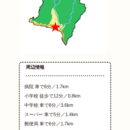
周辺情報
病院
車で6分／1.7km
小学校
徒歩で12分／0.8km
中学校
車で8分／3.6km
スーパー
車で5分／1.4km
郵便局
車で6分／1.7km