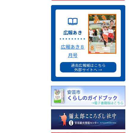
広報あき
広報あき８
月号
過去広報紙はこちら
外部サイトへ →