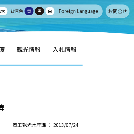
Foreign Language
お問合せ
拡大
背景色
青
黒
白
療
観光情報
入札情報
碑
商工観光水産課 ： 2013/07/24