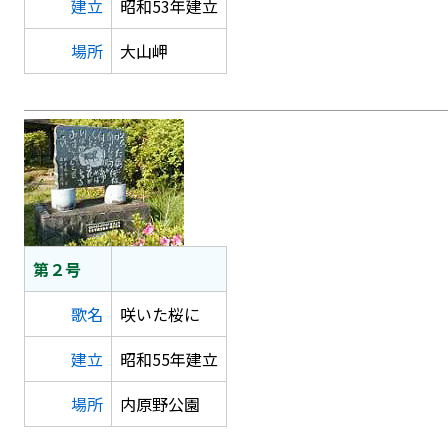
建立
昭和53年建立
場所
大山岬
第２号
歌名
咲いた桜に
建立
昭和55年建立
場所
内原野公園