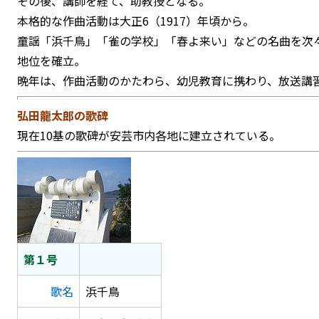
その後、講師を経て、助教授となる。
本格的な作曲活動は大正6（1917）年頃から。
童謡「浜千鳥」「雀の学校」「春よ来い」などの名曲を次
地位を確立。
晩年は、作曲活動のかたわら、幼児教育に携わり、放送講
弘田龍太郎の歌碑
現在10基の歌碑が安芸市内各地に建立されている。
第１号
歌名
浜千鳥