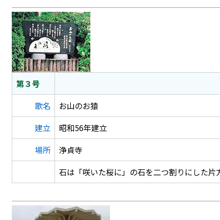
第３号
歌名
お山のお猿
建立
昭和56年建立
場所
浄貞寺
石は「咲いた桜に」の石を二つ割りにした片