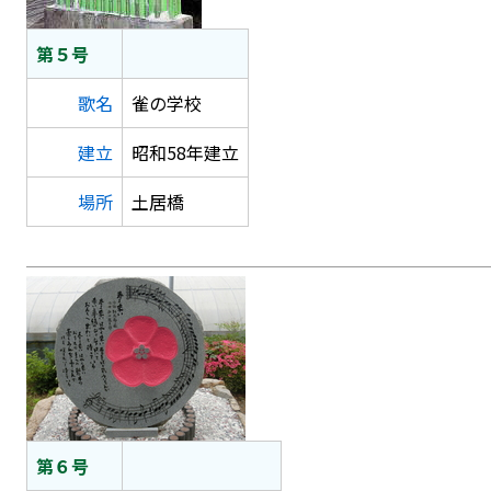
第５号
歌名
雀の学校
建立
昭和58年建立
場所
土居橋
第６号