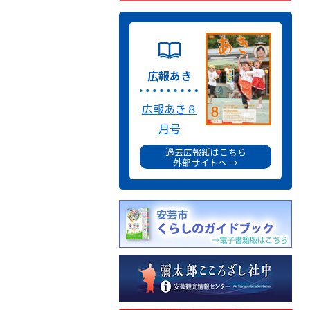
広報あき
広報あき８
月号
過去広報紙はこちら
外部サイトへ →