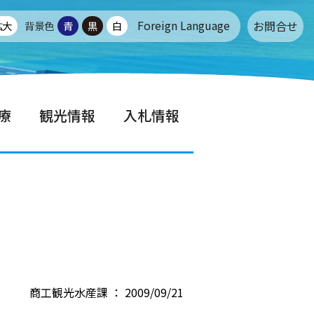
Foreign Language
お問合せ
拡大
背景色
青
黒
白
療
観光情報
入札情報
商工観光水産課 ： 2009/09/21