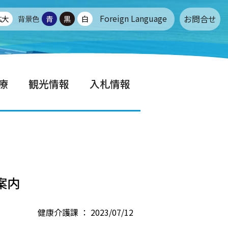
Foreign Language
お問合せ
拡大
背景色
青
黒
白
療
観光情報
入札情報
案内
健康介護課 ： 2023/07/12