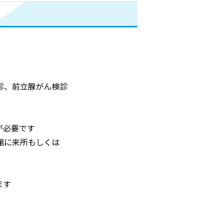
診、前立腺がん検診
が必要です
館に来所もしくは
ます