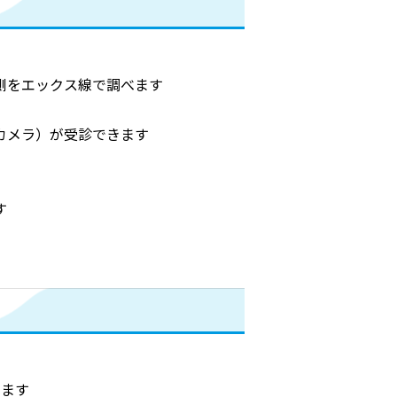
側をエックス線で調べます
カメラ）が受診できます
す
べます