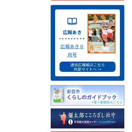
広報あき
広報あき８
月号
過去広報紙はこちら
外部サイトへ →