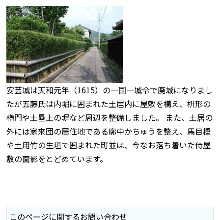
安芸城は天和元年（1615）の一国一城令で廃城になりまし
たが五藤氏は内堀に囲まれた土居内に屋敷を構え、枡形の
櫓門や土塁上の塀など周辺を整備しました。 また、土居の
外には家来団の居住地である廓中かちゅうを整え、馬目樫
や土用竹の生垣で囲まれた町並は、今なお落ち着いた侍屋
敷の面影をとどめています。
このページに関するお問い合わせ