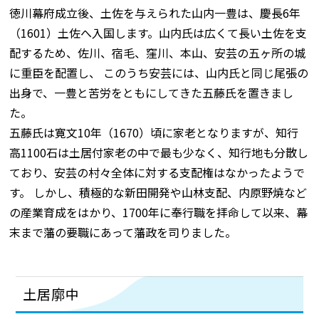
徳川幕府成立後、土佐を与えられた山内一豊は、慶長6年
（1601）土佐へ入国します。山内氏は広くて長い土佐を支
配するため、佐川、宿毛、窪川、本山、安芸の五ヶ所の城
に重臣を配置し、 このうち安芸には、山内氏と同じ尾張の
出身で、一豊と苦労をともにしてきた五藤氏を置きまし
た。
五藤氏は寛文10年（1670）頃に家老となりますが、知行
高1100石は土居付家老の中で最も少なく、知行地も分散し
ており、安芸の村々全体に対する支配権はなかったようで
す。 しかし、積極的な新田開発や山林支配、内原野焼など
の産業育成をはかり、1700年に奉行職を拝命して以来、幕
末まで藩の要職にあって藩政を司りました。
土居廓中