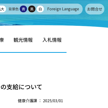
Foreign Language
お問合せ
拡大
背景色
青
黒
白
療
観光情報
入札情報
金の支給について
健康介護課 ： 2025/03/01