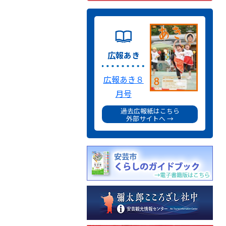
広報あき
広報あき８
月号
過去広報紙はこちら
外部サイトへ →