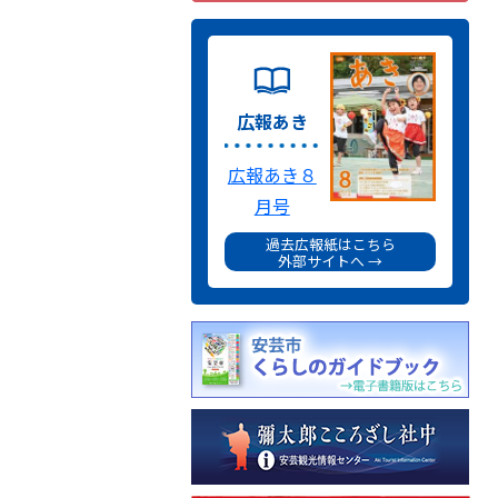
広報あき
広報あき８
月号
過去広報紙はこちら
外部サイトへ →