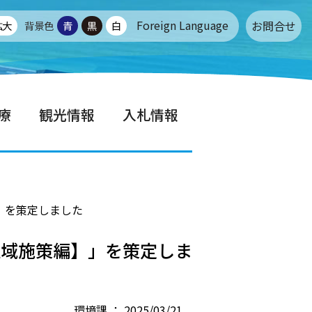
Foreign Language
お問合せ
拡大
背景色
青
黒
白
療
観光情報
入札情報
」を策定しました
区域施策編】」を策定しま
環境課 ： 2025/03/21