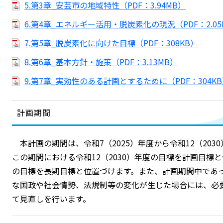
5.第3章_安芸市の地域特性（PDF：3.94MB）
6.第4章_エネルギー活用・脱炭素化の現況（PDF：2.05
7.第5章_脱炭素化に向けた目標（PDF：308KB）
8.第6章_基本方針・施策（PDF：3.13MB）
9.第7章_実効性のある計画とするために（PDF：304K
計画期間
本計画の期間は、令和7（2025）年度から令和12（203
この期間における令和12（2030）年度の目標を計画目標と
の目標を長期目標と位置づけます。また、計画期間中であ
な国政や社会情勢、法規制等の変化が生じた場合には、必
て見直しを行います。