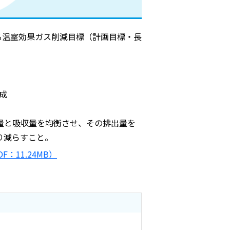
ける温室効果ガス削減目標（計画目標・長
成
量と吸収量を均衡させ、その排出量を
り減らすこと。
11.24MB）