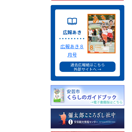
広報あき
広報あき８
月号
過去広報紙はこちら
外部サイトへ →