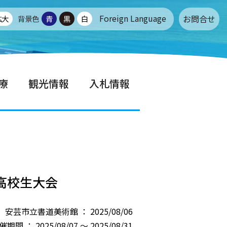
Foreign Language
お問合せ
拡大
背景色
青
黒
白
療
観光情報
入札情報
高校生大会
安芸市立書道美術館 ： 2025/08/06
催期間 ： 2025/08/07 ～ 2025/08/31