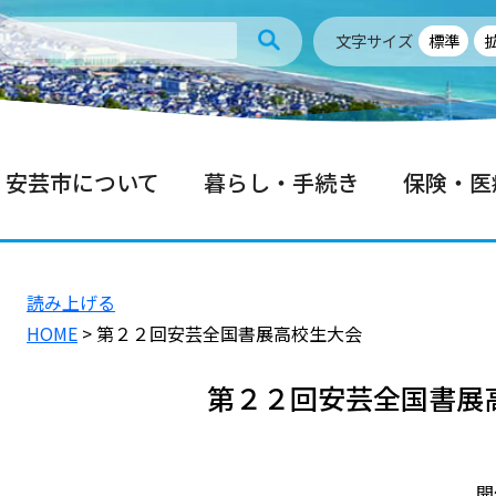
文字サイズ
標準
安芸市について
暮らし・手続き
保険・医
読み上げる
HOME
> 第２２回安芸全国書展高校生大会
第２２回安芸全国書展
開