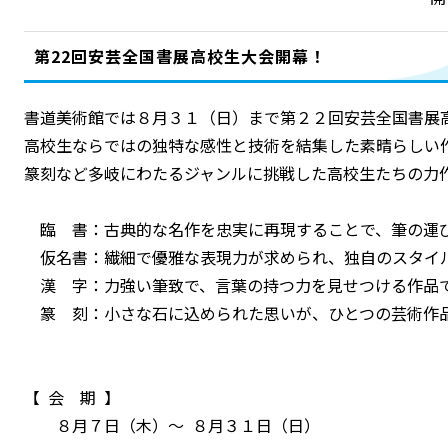
第22回安芸全国書展高校生大会開幕！
書道美術館では８月３１（日）まで第２２回安芸全国書展
高校生ならではの独特な感性と技術を結集した素晴らしい
篆刻など多岐にわたるジャンルに挑戦した高校生たちの力
臨 書：古典的な名作を忠実に再現することで、筆の運
仮名書：繊細で優雅な表現力が求められ、独自のスタイ
漢 字：力強い筆致で、言葉の持つ力を見せつける作品
篆 刻：小さな石に込められた思いが、ひとつの芸術作
【 会 期 】
８月７日（木）～ ８月３１日（日）