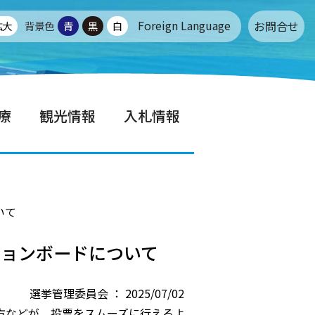
Foreign Language
お問合せ
拡大
背景色
青
黒
白
療
観光情報
入札情報
いて
ションボードについて
選挙管理委員会 ： 2025/07/02
方などが、投票をスムーズに行えるよ