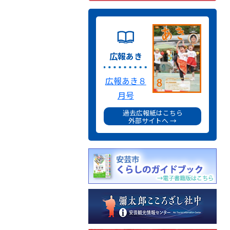
広報あき
広報あき８
月号
過去広報紙はこちら
外部サイトへ →