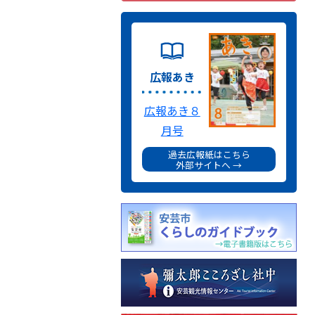
広報あき
広報あき８
月号
過去広報紙はこちら
外部サイトへ →