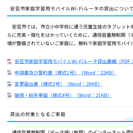
安芸市家庭学習用モバイルWi-Fiルータの貸出につい
安芸市では、市立小中学校に通う児童生徒のタブレット
らに充実・強化をはかっていくために、通信容量無制限（
境が整備されていないご家庭に、無料で家庭学習用モバイルW
安芸市家庭学習用モバイルWi-Fiルータ貸出要綱（PDF：
申請書及び誓約書（様式1号）（Word：22KB）
変更届出書（様式3号）（Word：20KB）
破損・紛失等届（様式4号）（Word：21KB）
貸出の対象となるご家庭
通信容量無制限（データ使い放題）のインターネット環