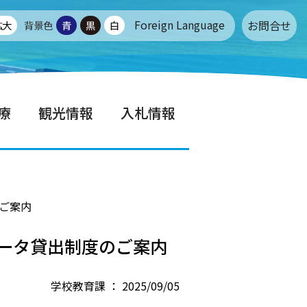
Foreign Language
お問合せ
拡大
背景色
青
黒
白
療
観光情報
入札情報
のご案内
ルータ貸出制度のご案内
学校教育課 ： 2025/09/05