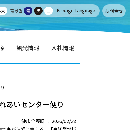
Foreign Language
お問合せ
拡大
背景色
青
黒
白
療
観光情報
入札情報
便り
れあいセンター便り
健康介護課 ： 2026/02/28
誰でもが気軽に集える、「高知型地域