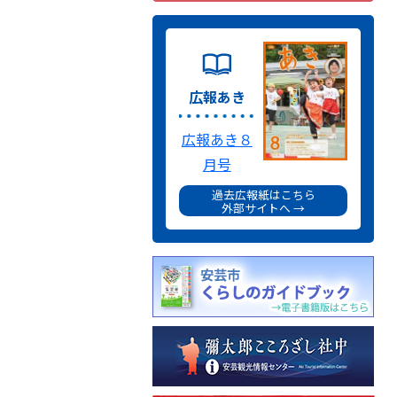
広報あき
広報あき８
月号
過去広報紙はこちら
外部サイトへ →