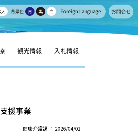
Foreign Language
お問合せ
拡大
背景色
青
黒
白
療
観光情報
入札情報
養支援事業
健康介護課 ： 2026/04/01