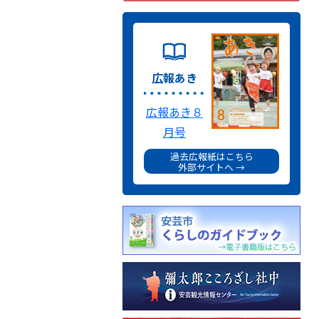
広報あき
広報あき８
月号
過去広報紙はこちら
外部サイトへ →