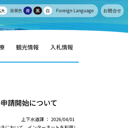
Foreign Language
お問合せ
拡大
背景色
青
黒
白
療
観光情報
入札情報
子申請開始について
上下水道課 ： 2026/04/01
続きにおいて、インターネットを利用し