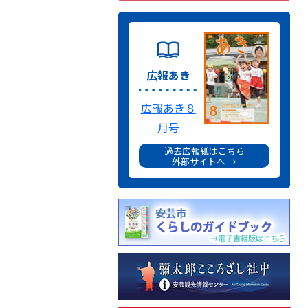
広報あき
広報あき８
月号
過去広報紙はこちら
外部サイトへ →