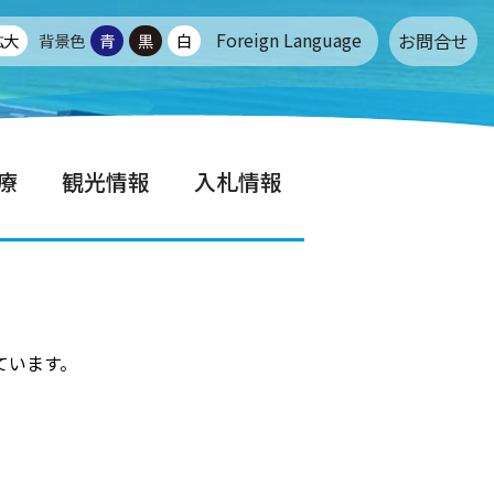
Foreign Language
お問合せ
拡大
背景色
青
黒
白
療
観光情報
入札情報
ています。