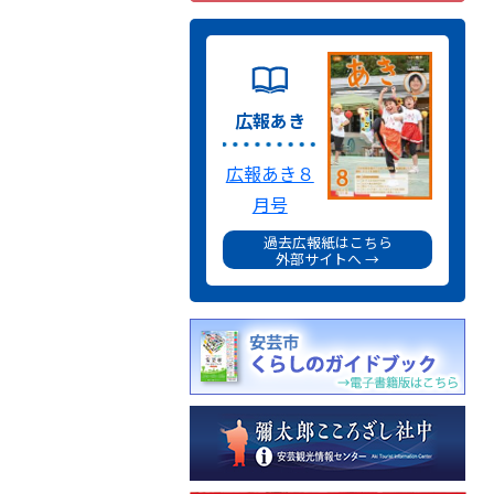
広報あき
広報あき８
月号
過去広報紙はこちら
外部サイトへ →