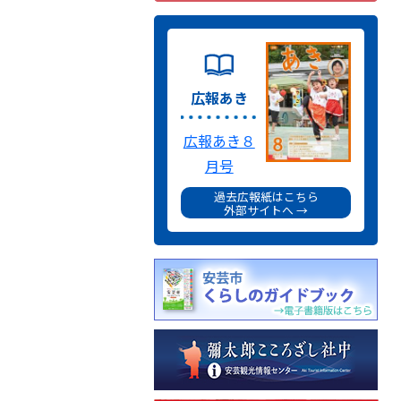
広報あき
広報あき８
月号
過去広報紙はこちら
外部サイトへ →