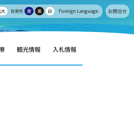
Foreign Language
お問合せ
拡大
背景色
青
黒
白
療
観光情報
入札情報
せ