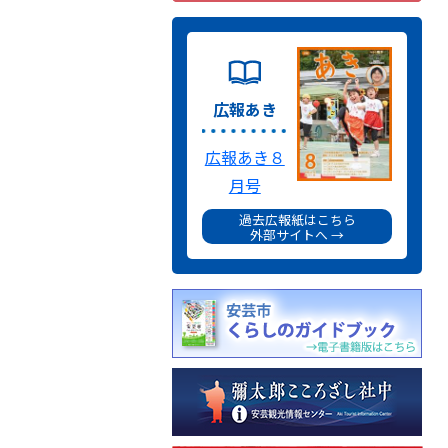
広報あき
広報あき８
月号
過去広報紙はこちら
外部サイトへ →