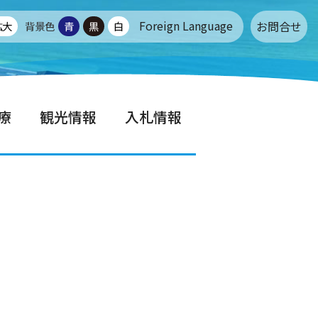
Foreign Language
お問合せ
拡大
背景色
青
黒
白
療
観光情報
入札情報
せ