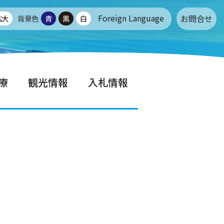
Foreign Language
お問合せ
拡大
背景色
青
黒
白
療
観光情報
入札情報
せ