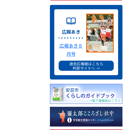
広報あき
広報あき８
月号
過去広報紙はこちら
外部サイトへ →