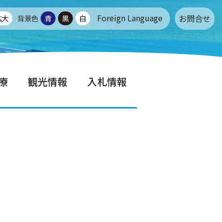
Foreign Language
お問合せ
拡大
背景色
青
黒
白
療
観光情報
入札情報
せ