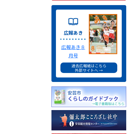
広報あき
広報あき８
月号
過去広報紙はこちら
外部サイトへ →