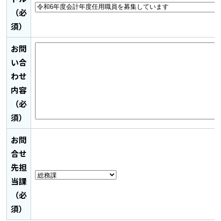
（必
須）
お問
い合
わせ
内容
（必
須）
お問
合せ
先担
当課
（必
須）