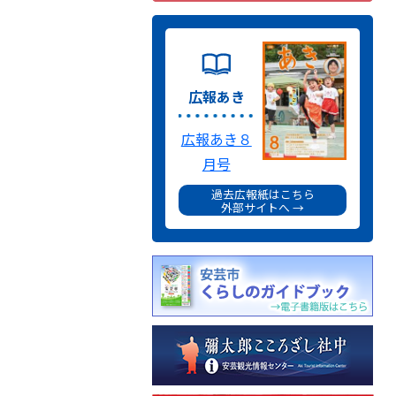
広報あき
広報あき８
月号
過去広報紙はこちら
外部サイトへ →