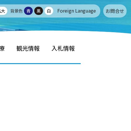
Foreign Language
お問合せ
拡大
背景色
青
黒
白
療
観光情報
入札情報
せ