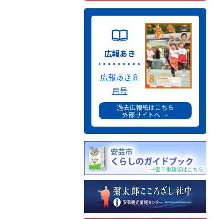
広報あき
広報あき８
月号
過去広報紙はこちら
外部サイトへ →