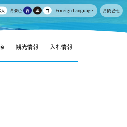
Foreign Language
お問合せ
拡大
背景色
青
黒
白
療
観光情報
入札情報
せ