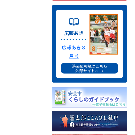
広報あき
広報あき８
月号
過去広報紙はこちら
外部サイトへ →