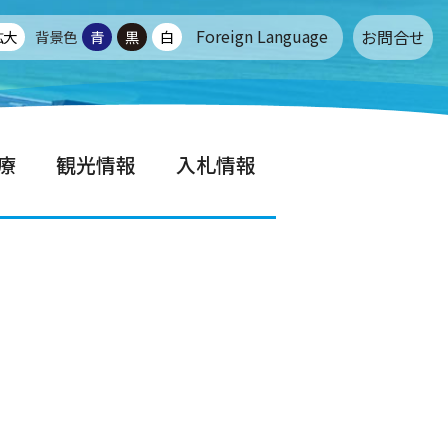
Foreign Language
お問合せ
拡大
背景色
青
黒
白
療
観光情報
入札情報
せ