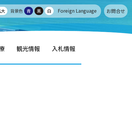
Foreign Language
お問合せ
拡大
背景色
青
黒
白
療
観光情報
入札情報
せ