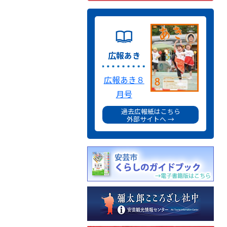
広報あき
広報あき８
月号
過去広報紙はこちら
外部サイトへ →