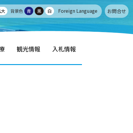
Foreign Language
お問合せ
拡大
背景色
青
黒
白
療
観光情報
入札情報
せ