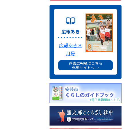
広報あき
広報あき８
月号
過去広報紙はこちら
外部サイトへ →