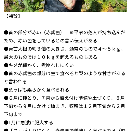
【特徴】
●首の部分が赤い（赤紫色） ※平家の落人が持ち込んだ
ため、赤い色をしているとの言い伝えがある
●青首大根の約３倍の大きさ、通常のもので４～５ｋｇ、
最大のものでは１０ｋｇを超えるものもある
●キメが細かく、煮崩れしにくい
●首の赤紫色の部分は生で食べると梨のような甘さがある
と言われる
●葉っぱも柔らかく食べられる
●６月に種とり、７月から植え付け準備や土づくり、８月
下旬から９月にかけて種まき、収穫は１２月下旬から２月
下旬まで
●1月に急激に肥大する
●「ス」が入りにくく、春先まで美味しく食べられる（時