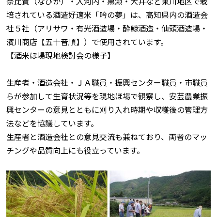
奈比賀（なびか）・入河内・黒瀬・大井など東川地区で栽
培されている酒造好適米「吟の夢」は、高知県内の酒造会
社５社（アリサワ・有光酒造場・酔鯨酒造・仙頭酒造場・
濱川商店【五十音順】）で使用されています。
【酒米ほ場現地検討会の様子】
生産者・酒造会社・ＪＡ職員・振興センター職員・市職員
らが参加して生育状況等を現地ほ場で観察し、安芸農業振
興センターの意見とともに刈り入れ時期や収穫後の管理方
法などを協議しています。
生産者と酒造会社との意見交流も兼ねており、両者のマッ
チングや品質向上にも役立っています。