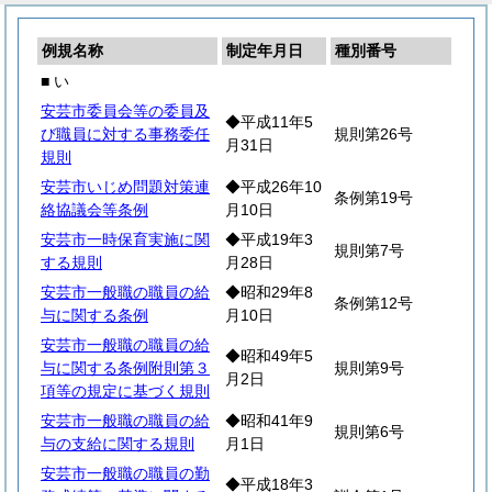
例規名称
制定年月日
種別番号
■ い
安芸市委員会等の委員及
◆平成11年5
び職員に対する事務委任
規則第26号
月31日
規則
安芸市いじめ問題対策連
◆平成26年10
条例第19号
絡協議会等条例
月10日
安芸市一時保育実施に関
◆平成19年3
規則第7号
する規則
月28日
安芸市一般職の職員の給
◆昭和29年8
条例第12号
与に関する条例
月10日
安芸市一般職の職員の給
◆昭和49年5
与に関する条例附則第３
規則第9号
月2日
項等の規定に基づく規則
安芸市一般職の職員の給
◆昭和41年9
規則第6号
与の支給に関する規則
月1日
安芸市一般職の職員の勤
◆平成18年3