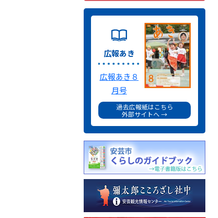
広報あき
広報あき８
月号
過去広報紙はこちら
外部サイトへ →