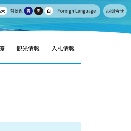
Foreign Language
お問合せ
拡大
背景色
青
黒
白
療
観光情報
入札情報